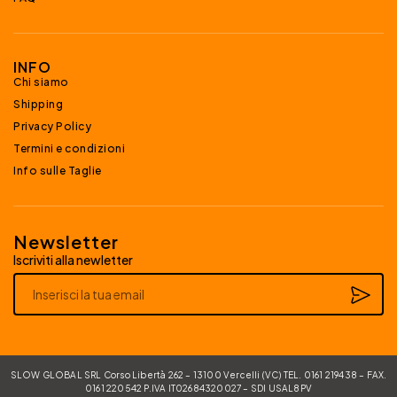
INFO
Chi siamo
Shipping
Privacy Policy
Termini e condizioni
Info sulle Taglie
Newsletter
Iscriviti alla newletter
Alternative:
SLOW GLOBAL SRL Corso Libertà 262 – 13100 Vercelli (VC) TEL. 0161 219438 – FAX.
0161 220542 P.IVA IT02684320027 – SDI USAL8PV