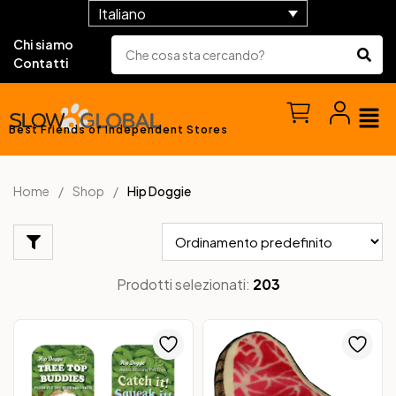
Italiano
Chi siamo
Contatti
Best Friends of Independent Stores
Home
Shop
Hip Doggie
Prodotti selezionati:
203