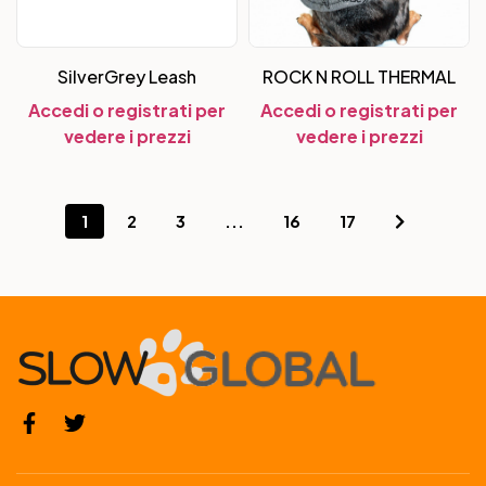
SilverGrey Leash
ROCK N ROLL THERMAL
Accedi o registrati per
Accedi o registrati per
vedere i prezzi
vedere i prezzi
1
2
3
...
16
17