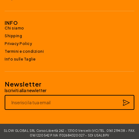
INFO
Chi siamo
Shipping
Privacy Policy
Termini e condizioni
Info sulle Taglie
Newsletter
Iscriviti alla newletter
Alternative:
SLOW GLOBAL SRL Corso Libertà 262 – 13100 Vercelli (VC) TEL. 0161 219438 – FAX.
0161 220542 P.IVA IT02684320027 – SDI USAL8PV