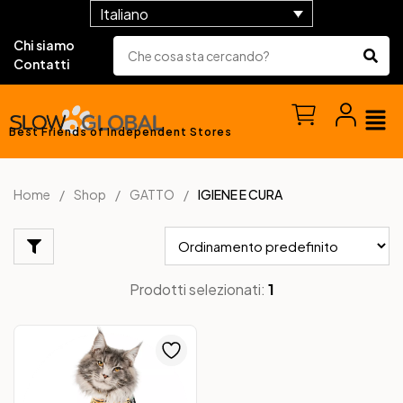
Italiano
Chi siamo
Contatti
Best Friends of Independent Stores
Home
Shop
GATTO
IGIENE E CURA
Prodotti selezionati:
1