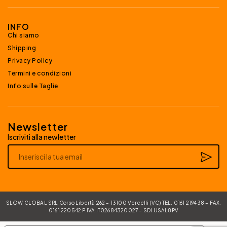
INFO
Chi siamo
Shipping
Privacy Policy
Termini e condizioni
Info sulle Taglie
Newsletter
Iscriviti alla newletter
Alternative:
SLOW GLOBAL SRL Corso Libertà 262 – 13100 Vercelli (VC) TEL. 0161 219438 – FAX.
0161 220542 P.IVA IT02684320027 – SDI USAL8PV