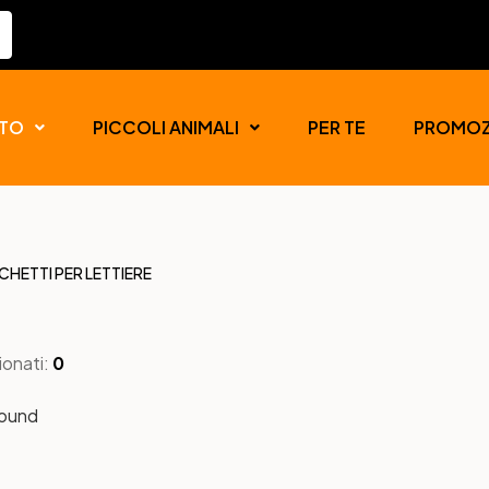
TO
PICCOLI ANIMALI
PER TE
PROMOZ
HETTI PER LETTIERE
ionati:
0
found