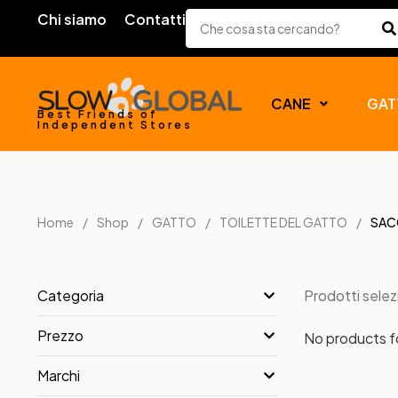
Chi siamo
Contatti
CANE
GAT
Best Friends of
Independent Stores
Home
Shop
GATTO
TOILETTE DEL GATTO
SACC
Prodotti selez
Categoria
Prezzo
No products 
Marchi