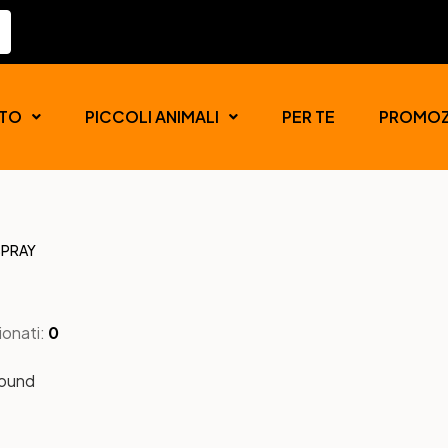
TO
PICCOLI ANIMALI
PER TE
PROMOZ
SPRAY
ionati:
0
found