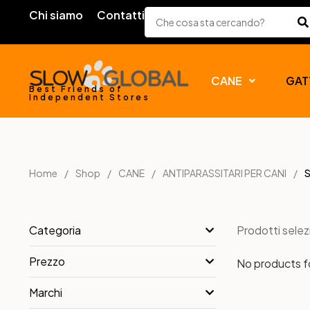
Chi siamo
Contatti
CANE
GAT
Best Friends of
Independent Stores
Home
Shop
CANE
ANTIPARASSITARI PER CANI
Prodotti selez
Categoria
Prezzo
No products 
Marchi