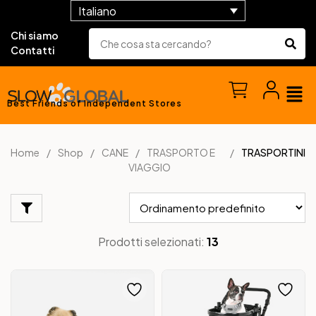
Italiano
Chi siamo
Contatti
Best Friends of Independent Stores
Home
Shop
CANE
TRASPORTO E
TRASPORTINI
VIAGGIO
Prodotti selezionati:
13