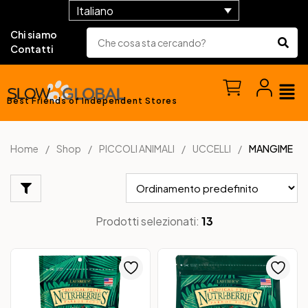
Italiano
Chi siamo
Contatti
Best Friends of Independent Stores
Home
Shop
PICCOLI ANIMALI
UCCELLI
MANGIME
Prodotti selezionati:
13