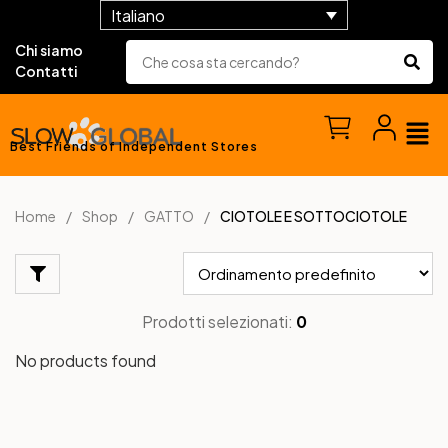
Italiano
Chi siamo
Contatti
Best Friends of Independent Stores
Home
Shop
GATTO
CIOTOLE E SOTTOCIOTOLE
Prodotti selezionati:
0
No products found