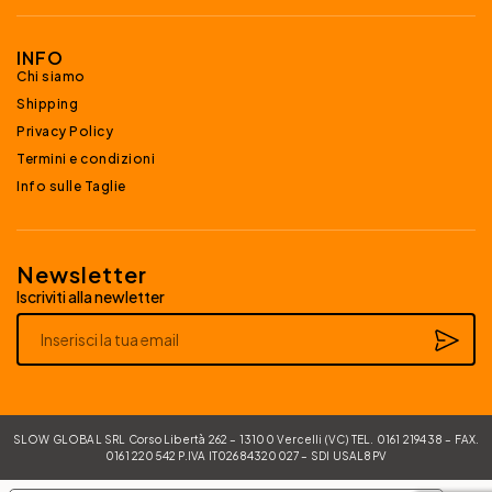
INFO
Chi siamo
Shipping
Privacy Policy
Termini e condizioni
Info sulle Taglie
Newsletter
Iscriviti alla newletter
Alternative:
SLOW GLOBAL SRL Corso Libertà 262 – 13100 Vercelli (VC) TEL. 0161 219438 – FAX.
0161 220542 P.IVA IT02684320027 – SDI USAL8PV