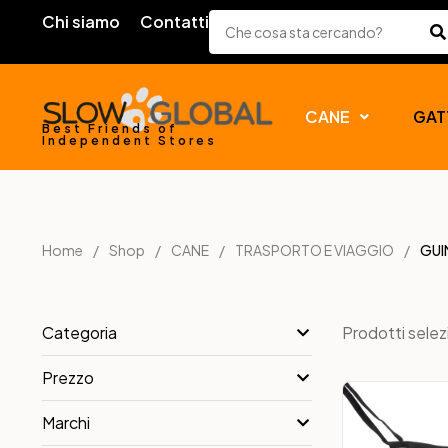
Chi siamo
Contatti
CANE
GAT
Best Friends of
Independent Stores
Home
Shop
CANE
TRASPORTO E VIAGGIO
GUI
Prodotti selez
Categoria
Prezzo
Marchi