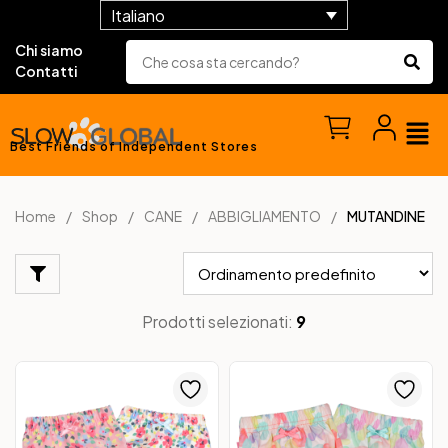
Italiano
Chi siamo
Contatti
Best Friends of Independent Stores
Home
Shop
CANE
ABBIGLIAMENTO
MUTANDINE
Prodotti selezionati:
9