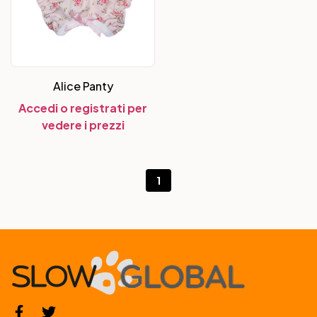
Alice Panty
Accedi o registrati per
vedere i prezzi
1