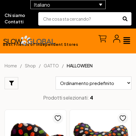
Italiano
Chi siamo
Contatti
Best Friends of Independent Stores
Home
Shop
GATTO
HALLOWEEN
Prodotti selezionati:
4