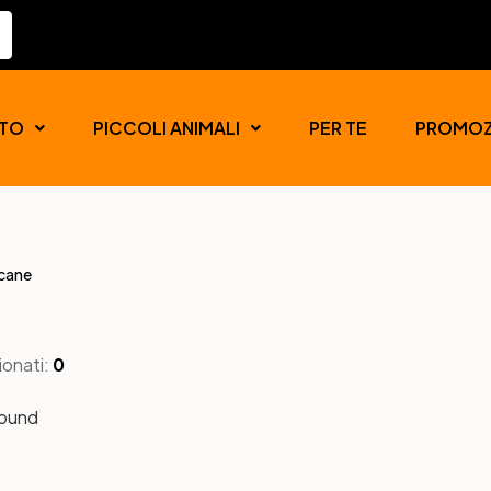
TO
PICCOLI ANIMALI
PER TE
PROMOZ
 cane
ionati:
0
found