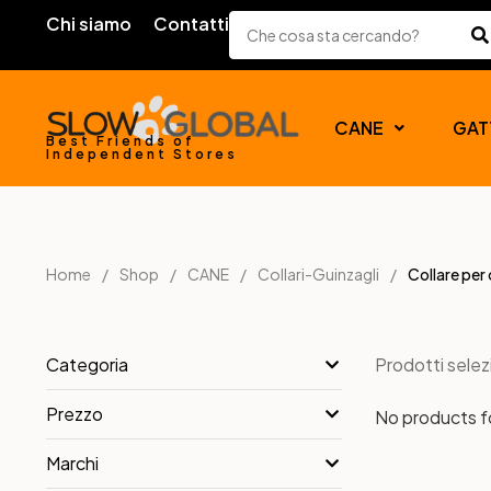
Chi siamo
Contatti
CANE
GAT
Best Friends of
Independent Stores
Home
Shop
CANE
Collari-Guinzagli
Collare per
Prodotti selez
Categoria
Prezzo
No products 
Marchi