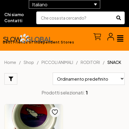
Italiano
Chi siamo
Contatti
Best Friends of Independent Stores
Home
Shop
PICCOLI ANIMALI
RODITORI
SNACK
Prodotti selezionati:
1