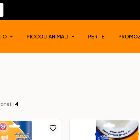
TO
PICCOLI ANIMALI
PER TE
PROMOZ
ionati:
4