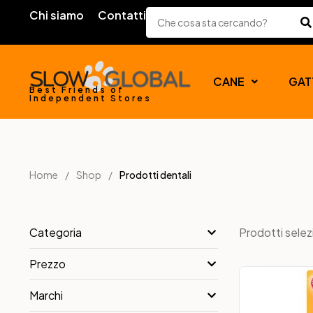
Chi siamo
Contatti
CANE
GAT
Best Friends of
Independent Stores
Home
Shop
Prodotti dentali
Prodotti selez
Categoria
Prezzo
Marchi