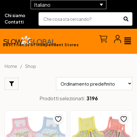
Italiano
Chi siamo
Contatti
Best Friends of Independent Stores
Home
Shop
Prodotti selezionati:
3196