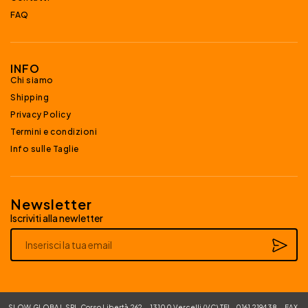
FAQ
INFO
Chi siamo
Shipping
Privacy Policy
Termini e condizioni
Info sulle Taglie
Newsletter
Iscriviti alla newletter
Alternative:
SLOW GLOBAL SRL Corso Libertà 262 – 13100 Vercelli (VC) TEL. 0161 219438 – FAX.