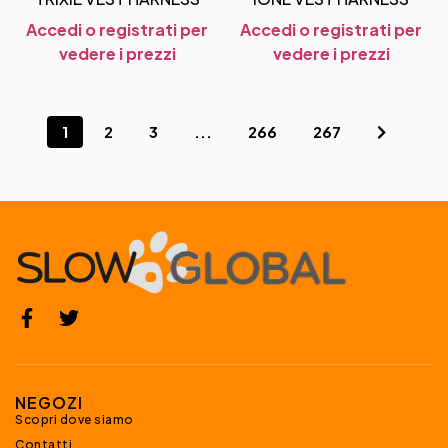
Accedi o registrati per
Accedi o registrati per
vedere i prezzi
vedere i prezzi
1
2
3
...
266
267
NEGOZI
Scopri dove siamo
Contatti