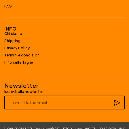
FAQ
INFO
Chi siamo
Shipping
Privacy Policy
Termini e condizioni
Info sulle Taglie
Newsletter
Iscriviti alla newletter
Alternative:
SLOW GLOBAL SRL Corso Libertà 262 – 13100 Vercelli (VC) TEL. 0161 219438 – FAX.