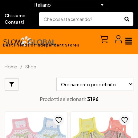
Italiano
Chi siamo
Contatti
Best Friends of Independent Stores
Home
Shop
Prodotti selezionati:
3196