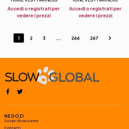
Accedi o registrati per
Accedi o registrati per
vedere i prezzi
vedere i prezzi
1
2
3
...
266
267
NEGOZI
Scopri dove siamo
Contatti