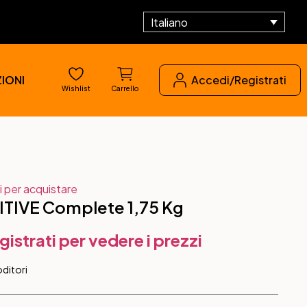
Italiano
IONI
Accedi/Registrati
Wishlist
Carrello
i per acquistare
TIVE Complete 1,75 Kg
gistrati per vedere i prezzi
ditori