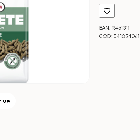
EAN:
R461311
COD:
541034061
tive