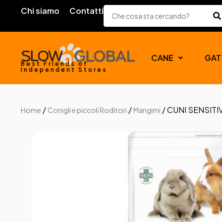
Chi siamo
Contatti
CANE
GAT
Best Friends of
Independent Stores
/
/
/ CUNI SENSITIV
Home
Conigli e piccoli Roditori
Mangimi