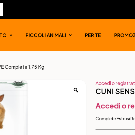
TO
PICCOLI ANIMALI
PER TE
PROMOZ
E Complete 1,75 Kg
Accedi o registrat
CUNI SENSI
Accedi o re
Complete Estrusi Ro