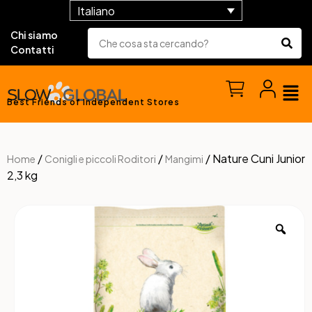
Italiano
Chi siamo
Contatti
Best Friends of Independent Stores
/
/
/ Nature Cuni Junior
Home
Conigli e piccoli Roditori
Mangimi
2,3 kg