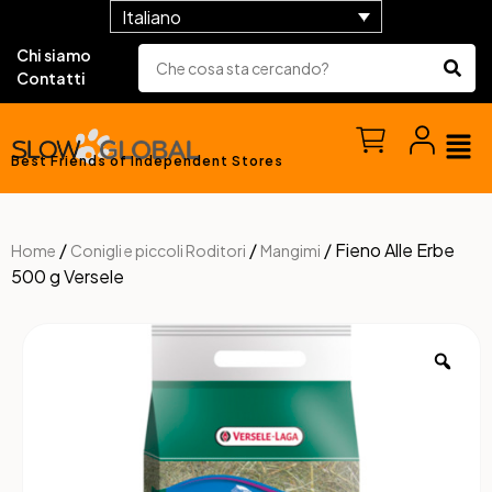
Italiano
Chi siamo
Contatti
Best Friends of Independent Stores
/
/
/ Fieno Alle Erbe
Home
Conigli e piccoli Roditori
Mangimi
500 g Versele