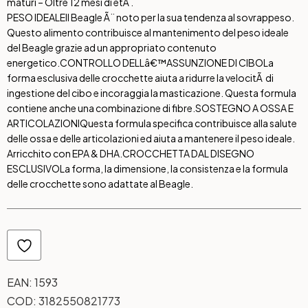
maturi – Oltre 12 mesi di etÃ .
PESO IDEALE
Il Beagle Ã¨ noto per la sua tendenza al sovrappeso.
Questo alimento contribuisce al mantenimento del peso ideale
del Beagle grazie ad un appropriato contenuto
energetico.
CONTROLLO DELLâ€™ASSUNZIONE DI CIBO
La
forma esclusiva delle crocchette aiuta a ridurre la velocitÃ di
ingestione del cibo e incoraggia la masticazione. Questa formula
contiene anche una combinazione di fibre.
SOSTEGNO A OSSA E
ARTICOLAZIONI
Questa formula specifica contribuisce alla salute
delle ossa e delle articolazioni ed aiuta a mantenere il peso ideale.
Arricchito con EPA & DHA.
CROCCHETTA DAL DISEGNO
ESCLUSIVO
La forma, la dimensione, la consistenza e la formula
delle crocchette sono adattate al Beagle.
EAN:
1593
COD:
3182550821773