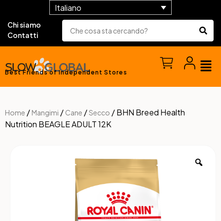
Italiano
Chi siamo
Contatti
Best Friends of Independent Stores
/
/
/
/ BHN Breed Health
Home
Mangimi
Cane
Secco
Nutrition BEAGLE ADULT 12K