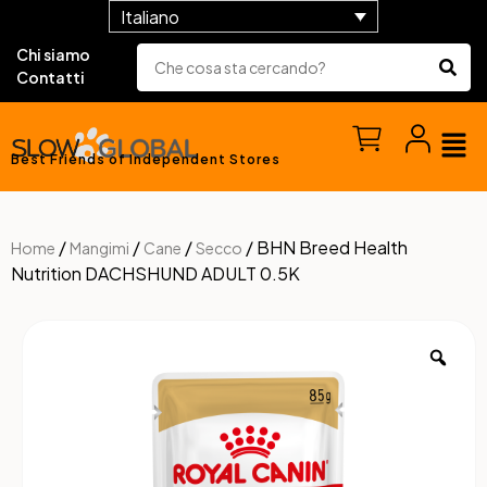
Italiano
Chi siamo
Contatti
Best Friends of Independent Stores
/
/
/
/ BHN Breed Health
Home
Mangimi
Cane
Secco
Nutrition DACHSHUND ADULT 0.5K