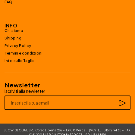
FAQ
INFO
Chi siamo
Shipping
Privacy Policy
Termini e condizioni
Info sulle Taglie
Newsletter
Iscriviti alla newletter
Alternative:
SLOW GLOBAL SRL Corso Libertà 262 – 13100 Vercelli (VC) TEL. 0161 219438 – FAX.
0161 220542 P.IVA IT02684320027 – SDI USAL8PV