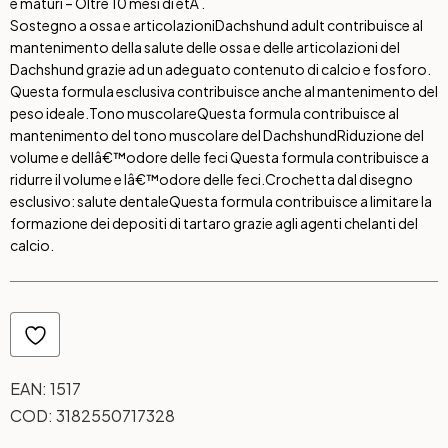
e maturi – Oltre 10 mesi di etÃ .
Sostegno a ossa e articolazioni
Dachshund adult contribuisce al
mantenimento della salute delle ossa e delle articolazioni del
Dachshund grazie ad un adeguato contenuto di calcio e fosforo.
Questa formula esclusiva contribuisce anche al mantenimento del
peso ideale.
Tono muscolare
Questa formula contribuisce al
mantenimento del tono muscolare del Dachshund
Riduzione del
volume e dellâ€™odore delle feci
Questa formula contribuisce a
ridurre il volume e lâ€™odore delle feci.
Crochetta dal disegno
esclusivo: salute dentale
Questa formula contribuisce a limitare la
formazione dei depositi di tartaro grazie agli agenti chelanti del
calcio.
EAN:
1517
COD:
3182550717328