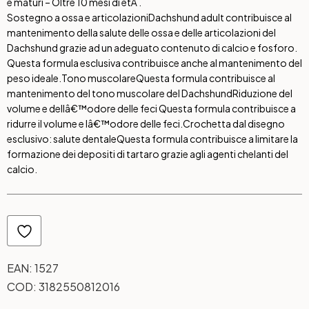
e maturi – Oltre 10 mesi di etÃ .
Sostegno a ossa e articolazioni
Dachshund adult contribuisce al
mantenimento della salute delle ossa e delle articolazioni del
Dachshund grazie ad un adeguato contenuto di calcio e fosforo.
Questa formula esclusiva contribuisce anche al mantenimento del
peso ideale.
Tono muscolare
Questa formula contribuisce al
mantenimento del tono muscolare del Dachshund
Riduzione del
volume e dellâ€™odore delle feci
Questa formula contribuisce a
ridurre il volume e lâ€™odore delle feci.
Crochetta dal disegno
esclusivo: salute dentale
Questa formula contribuisce a limitare la
formazione dei depositi di tartaro grazie agli agenti chelanti del
calcio.
EAN:
1527
COD:
3182550812016