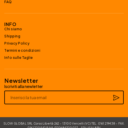
FAQ
INFO
Chi siamo
Shipping
Privacy Policy
Termini e condizioni
Info sulle Taglie
Newsletter
Iscriviti alla newletter
Alternative:
SLOW GLOBAL SRL Corso Libertà 262 – 13100 Vercelli (VC) TEL. 0161 219438 – FAX.
0161 220542 P.IVA IT02684320027 – SDI USAL8PV