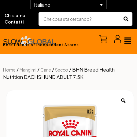
Italiano
Chi siamo
Contatti
Best Friends of Independent Stores
/
/
/
/ BHN Breed Health
Home
Mangimi
Cane
Secco
Nutrition DACHSHUND ADULT 7.5K