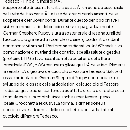
Tedesco – Fino a 15 mesi di etÃ .
Supporto alle difese naturali
La crescita Ã¨ un periodo essenziale
nella vita del tuo cane: Ã¨ la fase dei grandi cambiamenti, delle
scoperte e dei nuovi incontri. Durante questo periodo chiave il
sistema immunitario del cucciolo si sviluppa gradualmente.
German Shepherd Puppy aiuta a sostenere le difese naturali del
tuo cucciolo grazie ad un complesso sinergico di antiossidanti
contenente vitamina E.
Performance digestiva
Unâ€™esclusiva
combinazione di nutrienti che contribuisce alla salute digestiva
(proteine L.I.P.) e favorisce il corretto equilibrio della flora
intestinale (FOS, MOS) per una migliore qualitÃ delle feci. Rispetta
la sensibilitÃ digestiva del cucciolo di Pastore Tedesco.
Salute di
ossa e articolazioni
German Shepherd Puppy contribuisce allo
sviluppo delle ossa e delle articolazioni del cucciolo di Pastore
Tedesco grazie ad un contenuto adattato di calcio e fosforo. La
formula esclusiva contribuisce anche a mantenere il peso
ideale.
Crocchetta esclusiva
La forma, la dimensione, la
consistenza e la formula delle crocchette sono adattate al
cucciolo di Pastore Tedesco.