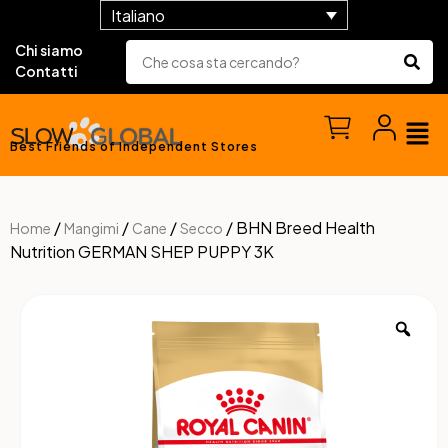
Italiano
Chi siamo
Contatti
Best Friends of Independent Stores
/
/
/
/ BHN Breed Health
Home
Mangimi
Cane
Secco
Nutrition GERMAN SHEP PUPPY 3K