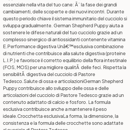
essenziale nella vita del tuo cane: Ã¨ la fase dei grandi
cambiamenti, delle scoperte e dei nuovi incontri. Durante
questo periodo chiave il sistema immunitario del cucciolo si
sviluppa gradualmente. German Shepherd Puppy aiuta a
sostenere le difese naturali del tuo cucciolo grazie ad un
complesso sinergico di antiossidanti contenente vitamina
E.
Performance digestiva
Unâ€™esclusiva combinazione
di nutrienti che contribuisce alla salute digestiva (proteine
L.I.P.) e favorisce il corretto equilibrio della flora intestinale
(FOS, MOS) per una migliore qualitÃ delle feci. Rispetta la
sensibilitÃ digestiva del cucciolo di Pastore
Tedesco.
Salute di ossa e articolazioni
German Shepherd
Puppy contribuisce allo sviluppo delle ossa e delle
articolazioni del cucciolo di Pastore Tedesco grazie ad un
contenuto adattato di calcio e fosforo. La formula
esclusiva contribuisce anche a mantenere il peso
ideale.
Crocchetta esclusiva
La forma, la dimensione, la
consistenza e la formula delle crocchette sono adattate
al cucciolo di Pastore Tedesco.