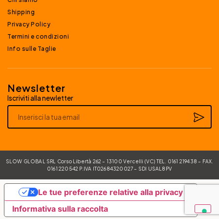
Shipping
Privacy Policy
Termini e condizioni
Info sulle Taglie
Newsletter
Iscriviti alla newletter
Alternative:
SLOW GLOBAL SRL Corso Libertà 262 – 13100 Vercelli (VC) TEL. 0161 219438 – FAX.
0161 220542 P.IVA IT02684320027 – SDI USAL8PV
Le tue preferenze relative alla privacy
Informativa sulla raccolta