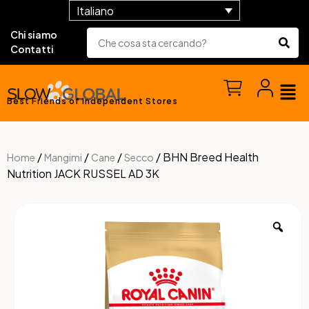
Italiano
Chi siamo
Contatti
Best Friends of Independent Stores
/
/
/
/ BHN Breed Health
Home
Mangimi
Cane
Secco
Nutrition JACK RUSSEL AD 3K