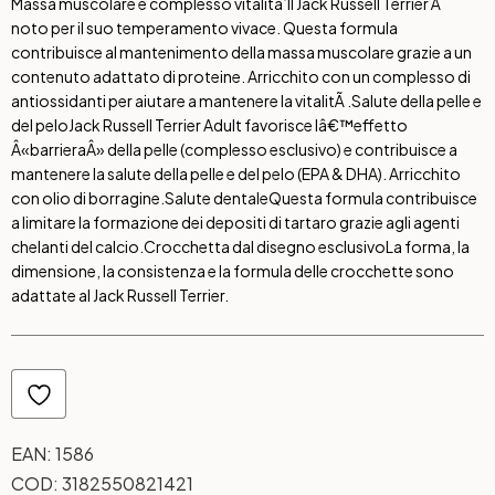
Massa muscolare e complesso vitalita’
Il Jack Russell Terrier Ã¨
noto per il suo temperamento vivace. Questa formula
contribuisce al mantenimento della massa muscolare grazie a un
contenuto adattato di proteine. Arricchito con un complesso di
antiossidanti per aiutare a mantenere la vitalitÃ .
Salute della pelle e
del pelo
Jack Russell Terrier Adult favorisce lâ€™effetto
Â«barrieraÂ» della pelle (complesso esclusivo) e contribuisce a
mantenere la salute della pelle e del pelo (EPA & DHA). Arricchito
con olio di borragine.
Salute dentale
Questa formula contribuisce
a limitare la formazione dei depositi di tartaro grazie agli agenti
chelanti del calcio.
Crocchetta dal disegno esclusivo
La forma, la
dimensione, la consistenza e la formula delle crocchette sono
adattate al Jack Russell Terrier.
EAN:
1586
COD:
3182550821421