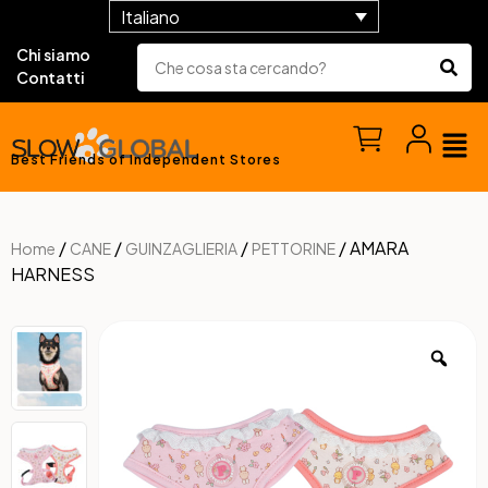
Italiano
Chi siamo
Contatti
Best Friends of Independent Stores
/
/
/
/ AMARA
Home
CANE
GUINZAGLIERIA
PETTORINE
HARNESS