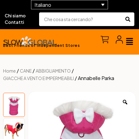
Italiano
Chi siamo
Contatti
Best Friends of Independent Stores
/
/
/
Home
CANE
ABBIGLIAMENTO
/ Annabelle Parka
GIACCHE A VENTO E IMPERMEABILI