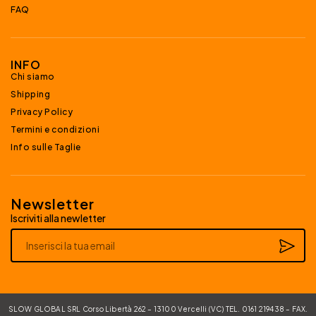
FAQ
INFO
Chi siamo
Shipping
Privacy Policy
Termini e condizioni
Info sulle Taglie
Newsletter
Iscriviti alla newletter
Alternative:
SLOW GLOBAL SRL Corso Libertà 262 – 13100 Vercelli (VC) TEL. 0161 219438 – FAX.