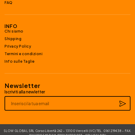
FAQ
INFO
Chi siamo
Shipping
Privacy Policy
Termini e condizioni
Info sulle Taglie
Newsletter
Iscriviti alla newletter
Alternative:
SLOW GLOBAL SRL Corso Libertà 262 – 13100 Vercelli (VC) TEL. 0161 219438 – FAX.