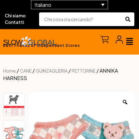
Italiano
Chi siamo
Contatti
Best Friends of Independent Stores
/
/
/
/ ANNIKA
Home
CANE
GUINZAGLIERIA
PETTORINE
HARNESS