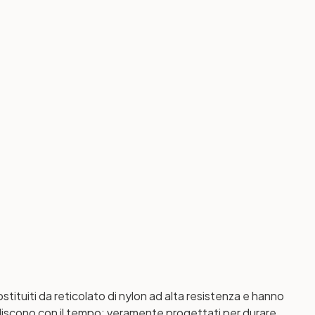
tituiti da reticolato di nylon ad alta resistenza e hanno
sbiadiscono con il tempo; veramente progettati per durare