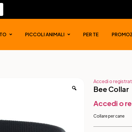
TO
PICCOLI ANIMALI
PER TE
PROMOZ
Accedi o registrat
Bee Collar
Accedi o re
Collare per cane