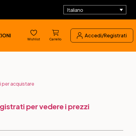
Italiano
IONI
Accedi/Registrati
Wishlist
Carrello
i per acquistare
gistrati per vedere i prezzi