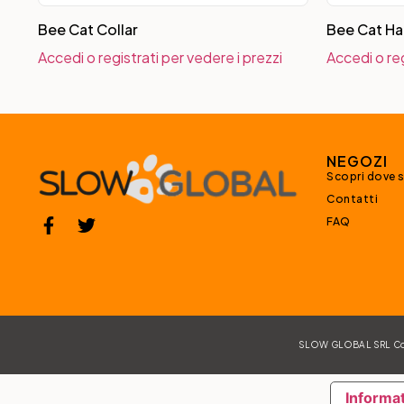
Bee Cat Collar
Bee Cat Ha
Accedi o registrati per vedere i prezzi
Accedi o reg
NEGOZI
Scopri dove 
Contatti
FAQ
SLOW GLOBAL SRL Corso
Informat