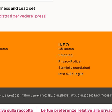
rness and Lead set
istrati per vedere i prezzi
INFO
siamo
Chi siamo
Shipping
Privacy Policy
Termini e condizioni
Info sulle Taglie
 Libertà 262 – 13100 Vercelli (VC) TEL. 0161 219438 – FAX. 0161 220542 P.IVA IT026
iva sulla raccolta
Le tue preferenze relative alla priva