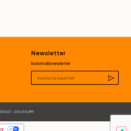
Newsletter
Iscriviti alla newletter
Alternative:
84320027 – SDI USAL8PV
cy