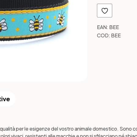
EAN:
BEE
COD:
BEE
tive
 qualità per le esigenze del vostro animale domestico. Sono cos
 colori vivaci, resistenti alle macchie e non si sfilacciano né 