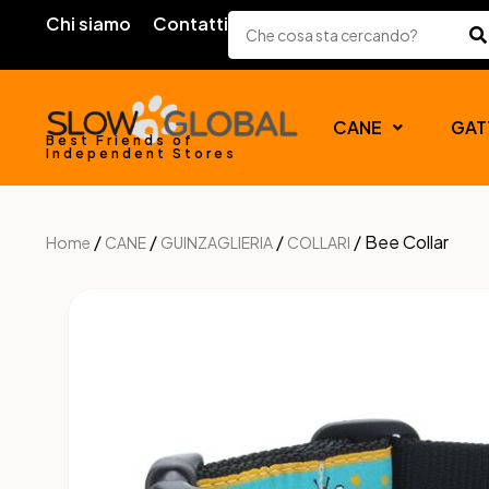
Chi siamo
Contatti
CANE
GAT
Best Friends of
Independent Stores
/
/
/
/ Bee Collar
Home
CANE
GUINZAGLIERIA
COLLARI