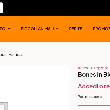
TO
PICCOLI ANIMALI
PER TE
PROMOZ
loom Harness
Accedi o registrat
Bones In B
Accedi o re
Pettorina per cani