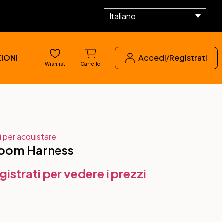
Italiano
IONI
Accedi/Registrati
Wishlist
Carrello
i per acquistare
loom Harness
gistrati per vedere i prezzi