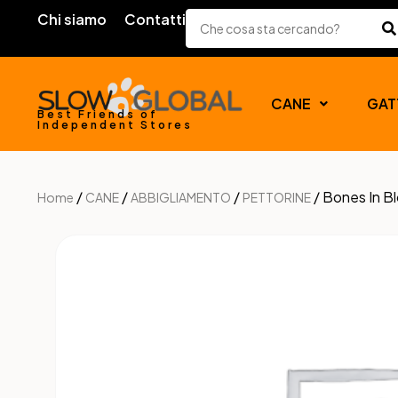
Chi siamo
Contatti
CANE
GAT
Best Friends of
Independent Stores
/
/
/
/ Bones In B
Home
CANE
ABBIGLIAMENTO
PETTORINE