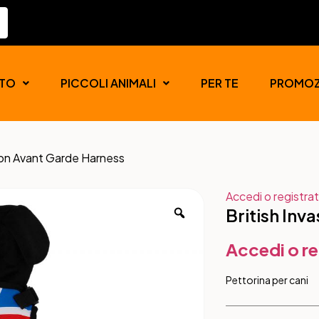
TO
PICCOLI ANIMALI
PER TE
PROMOZ
sion Avant Garde Harness
Accedi o registrat
British Inv
Accedi o re
Pettorina per cani