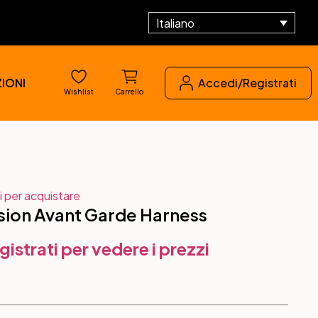
Italiano
IONI
Accedi/Registrati
Wishlist
Carrello
i per acquistare
asion Avant Garde Harness
gistrati per vedere i prezzi