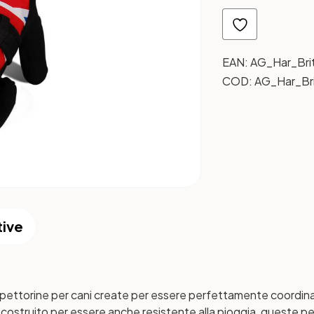
EAN:
AG_Har_Brit
COD:
AG_Har_Bri
tive
i pettorine per cani create per essere perfettamente coordinate
costruito per essere anche resistente alla pioggia, queste pe