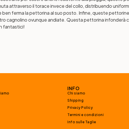
nuta attraverso il torace invece del collo, distribuendo unifor
iene ben ferma la pettorina al suo posto. Infine, queste pettori
ro cagnolino ovunque andiate. Questa pettorina infonderà colo
n fantastici!
INFO
siamo
Chi siamo
Shipping
Privacy Policy
Termini e condizioni
Info sulle Taglie