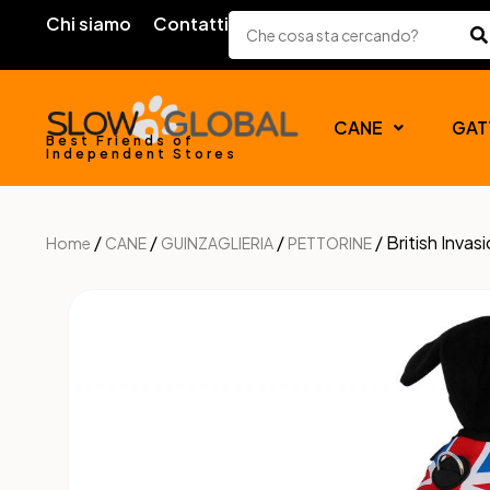
Chi siamo
Contatti
CANE
GAT
Best Friends of
Independent Stores
/
/
/
/ British Inva
Home
CANE
GUINZAGLIERIA
PETTORINE