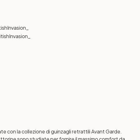
ishInvasion_
tishInvasion_
 con la collezione di guinzagli retrattili Avant Garde.
ttorine sono studiate per fornire il massimo comfort da