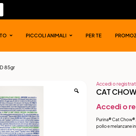
TO
PICCOLI ANIMALI
PER TE
PROMOZ
D 85gr
Accedi o registrat
CAT CHOW 
Accedi o re
Purina® Cat Chow®. 
pollo e melanzane in