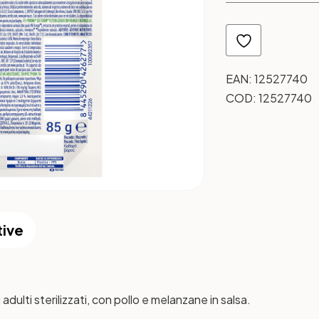
EAN:
12527740
COD:
12527740
tive
lti sterilizzati, con pollo e melanzane in salsa.