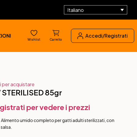
Italiano
IONI
Accedi/Registrati
Wishlist
Carrello
i per acquistare
STERILISED 85gr
gistrati per vedere i prezzi
Alimento umido completo per gatti adulti sterilizzati, con
 salsa.