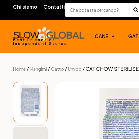
Chi siamo
Contatti
CANE
GAT
Best Friends of
Independent Stores
/
/
/
/ CAT CHOW STERILISE
Home
Mangimi
Gatto
Umido