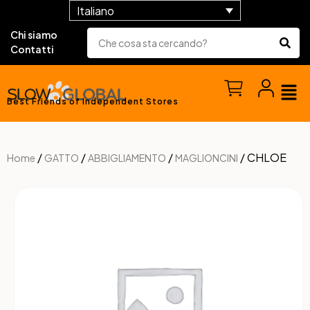
Italiano
Chi siamo
Contatti
Best Friends of Independent Stores
/
/
/
/ CHLOE
Home
GATTO
ABBIGLIAMENTO
MAGLIONCINI