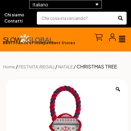
Italiano
Chi siamo
Contatti
Best Friends of Independent Stores
/
/
/ CHRISTMAS TREE
Home
FESTIVITA'/REGALI
NATALE