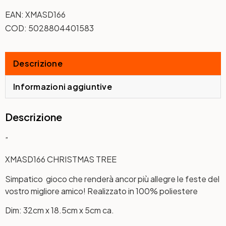
EAN:
XMASD166
COD:
5028804401583
Descrizione
Informazioni aggiuntive
Descrizione
”
XMASD166 CHRISTMAS TREE
Simpatico gioco che renderà ancor più allegre le feste del
vostro migliore amico! Realizzato in 100% poliestere
Dim: 32cm x 18.5cm x 5cm ca.