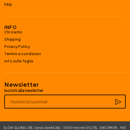
FAQ
INFO
Chi siamo
Shipping
Privacy Policy
Termini e condizioni
Info sulle Taglie
Newsletter
Iscriviti alla newletter
Alternative:
SLOW GLOBAL SRL Corso Libertà 262 – 13100 Vercelli (VC) TEL. 0161 219438 – FAX.