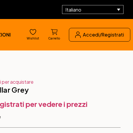
Italiano
IONI
Accedi/Registrati
Wishlist
Carrello
i per acquistare
llar Grey
gistrati per vedere i prezzi
e