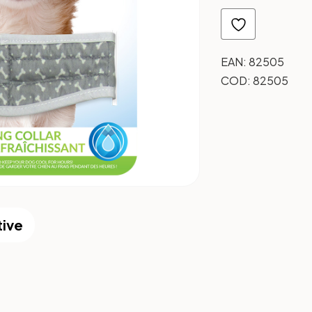
EAN:
82505
COD:
82505
tive