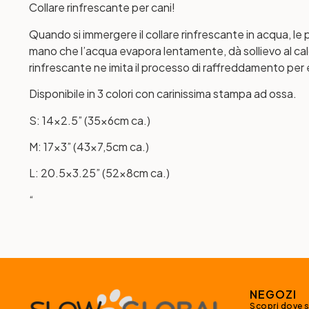
Collare rinfrescante per cani!
Quando si immergere il collare rinfrescante in acqua, le p
mano che l’acqua evapora lentamente, dà sollievo al cal
rinfrescante ne imita il processo di raffreddamento per e
Disponibile in 3 colori con carinissima stampa ad ossa.
S: 14×2.5” (35x6cm ca.)
M: 17×3” (43×7,5cm ca.)
L: 20.5×3.25” (52x8cm ca.)
“
NEGOZI
Scopri dove 