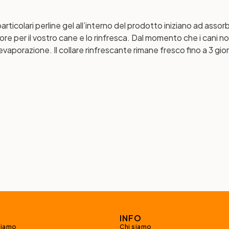
articolari perline gel all’interno del prodotto iniziano ad assor
ore per il vostro cane e lo rinfresca. Dal momento che i cani 
vaporazione. Il collare rinfrescante rimane fresco fino a 3 gior
INFO
siamo
Chi siamo