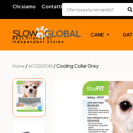
Chi siamo
Contatti
CANE
GAT
Best Friends of
Independent Stores
/
/ Cooling Collar Grey
Home
ACCESSORI