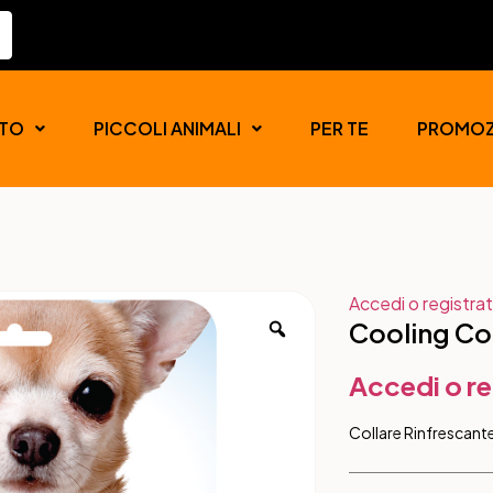
TO
PICCOLI ANIMALI
PER TE
PROMOZ
Accedi o registrat
Cooling Co
Accedi o re
Collare Rinfrescant