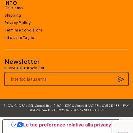
INFO
Chi siamo
Shipping
Privacy Policy
Termini e condizioni
Info sulle Taglie
Newsletter
Iscriviti alla newletter
Alternative:
SLOW GLOBAL SRL Corso Libertà 262 – 13100 Vercelli (VC) TEL. 0161 219438 – FAX.
0161 220542 P.IVA IT02684320027 – SDI USAL8PV
Le tue preferenze relative alla privacy