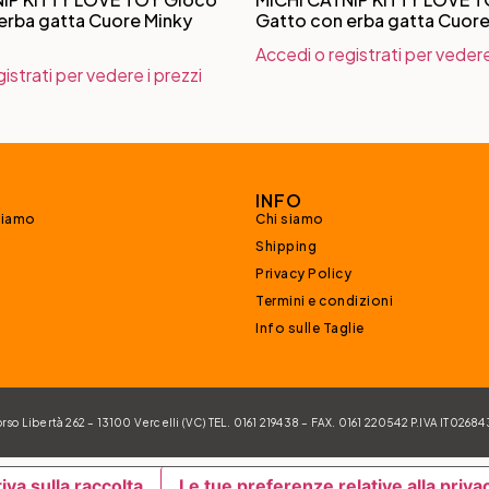
erba gatta Cuore Minky
Gatto con erba gatta Cuore
Accedi o registrati per vedere
istrati per vedere i prezzi
INFO
siamo
Chi siamo
Shipping
Privacy Policy
Termini e condizioni
Info sulle Taglie
 Libertà 262 – 13100 Vercelli (VC) TEL. 0161 219438 – FAX. 0161 220542 P.IVA IT026
iva sulla raccolta
Le tue preferenze relative alla priva