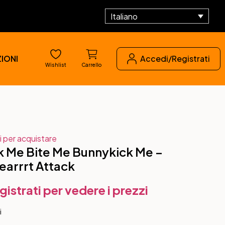
Italiano
IONI
Accedi/Registrati
Wishlist
Carrello
i per acquistare
 Me Bite Me Bunnykick Me –
arrrt Attack
gistrati per vedere i prezzi
i