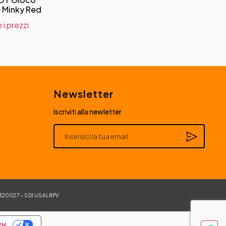
 Minky Red
 i prezzi
Newsletter
Iscriviti alla newletter
Alternative:
84320027 – SDI USAL8PV
cy