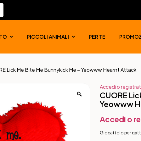
TO
PICCOLI ANIMALI
PER TE
PROMOZ
E Lick Me Bite Me Bunnykick Me – Yeowww Hearrrt Attack
Accedi o registrat
CUORE Lick
Yeowww He
Accedi o re
Giocattolo per gatt