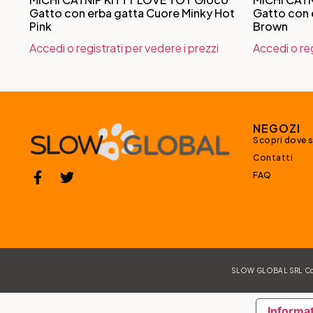
Gatto con erba gatta Cuore Minky Hot
Gatto con 
Pink
Brown
Accedi o registrati per vedere i prezzi
Accedi o reg
NEGOZI
Scopri dove 
Contatti
FAQ
SLOW GLOBAL SRL Corso
Informat