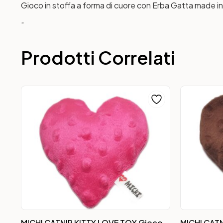
Gioco in stoffa a forma di cuore con Erba Gatta made i
“
Prodotti Correlati
MICHI CATNIP KITTY LOVE TOY Gioco
MICHI CAT