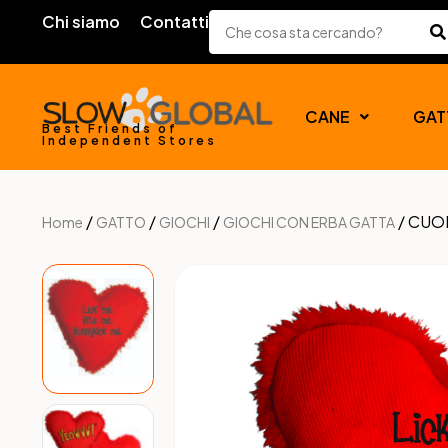
Chi siamo
Contatti
CANE
GAT
Best Friends of
Independent Stores
/
/
/
/ CUOR
Home
GATTO
GIOCHI
GIOCHI CON ERBA GATTA