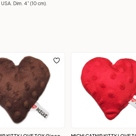
n USA
. Dim. 4
” (10 cm).
NIP KITTY LOVE TOY Gioco
MICHI CATNIP KITTY LOVE 