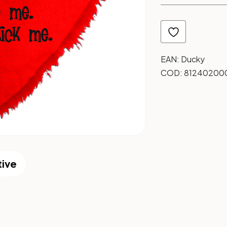
EAN:
Ducky
COD:
81240200
tive