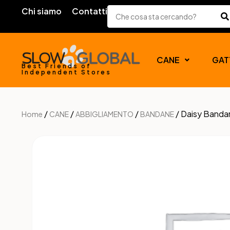
Chi siamo
Contatti
CANE
GAT
Best Friends of
Independent Stores
/
/
/
/ Daisy Banda
Home
CANE
ABBIGLIAMENTO
BANDANE