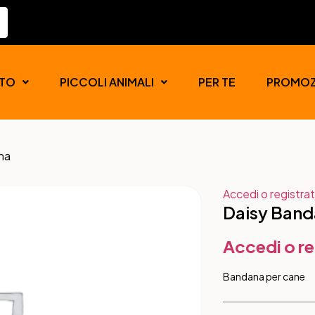
TO
PICCOLI ANIMALI
PER TE
PROMOZ
na
Accedi o registrat
Daisy Ban
Accedi o re
Bandana per cane