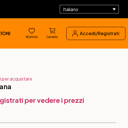
Italiano
IONI
Accedi/Registrati
Wishlist
Carrello
i per acquistare
dana
gistrati per vedere i prezzi