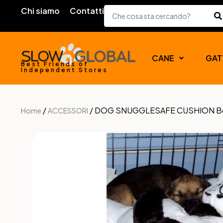
Chi siamo
Contatti
CANE
GAT
Best Friends of
Independent Stores
/
/ DOG SNUGGLESAFE CUSHION B
Home
ACCESSORI