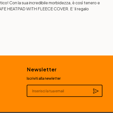
ico! Con la sua incredibile morbidezza, è così tenero e
FE HEATPAD WITH FLEECE COVER
. E ‘il regalo
Newsletter
Iscriviti alla newletter
Alternative: