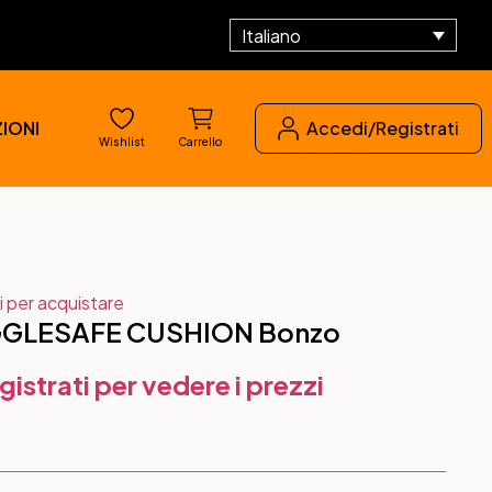
Italiano
IONI
Accedi/Registrati
Wishlist
Carrello
i per acquistare
GLESAFE CUSHION Bonzo
gistrati per vedere i prezzi