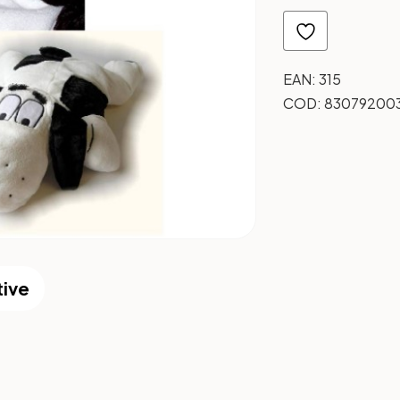
EAN:
315
COD:
83079200
tive