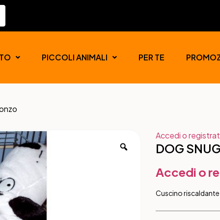
TO
PICCOLI ANIMALI
PER TE
PROMOZ
onzo
Accedi o registrat
DOG SNUG
Accedi o re
Cuscino riscaldante