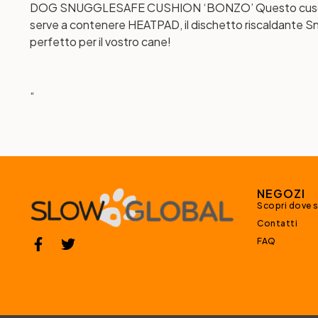
DOG SNUGGLESAFE CUSHION ‘BONZO’
Questo cusci
serve a contenere HEATPAD, il dischetto riscaldante Sn
perfetto per il vostro cane!
“
NEGOZI
Scopri dove 
Contatti
FAQ