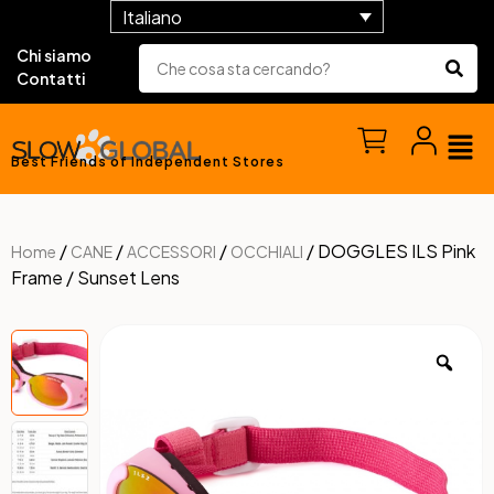
Italiano
Chi siamo
Contatti
Best Friends of Independent Stores
/
/
/
/ DOGGLES ILS Pink
Home
CANE
ACCESSORI
OCCHIALI
Frame / Sunset Lens