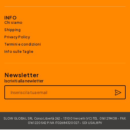
INFO
Chi siamo
Shipping
Privacy Policy
Termini e condizioni
Info sulle Taglie
Newsletter
Iscriviti alla newletter
Alternative:
SLOW GLOBAL SRL Corso Libertà 262 – 13100 Vercelli (VC) TEL. 0161 219438 – FAX.
0161 220542 P.IVA IT02684320027 – SDI USAL8PV