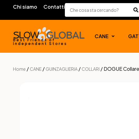
Chi siamo
Contatti
CANE
GAT
Best Friends of
Independent Stores
/
/
/
/ DOGUE Collare 
Home
CANE
GUINZAGLIERIA
COLLARI