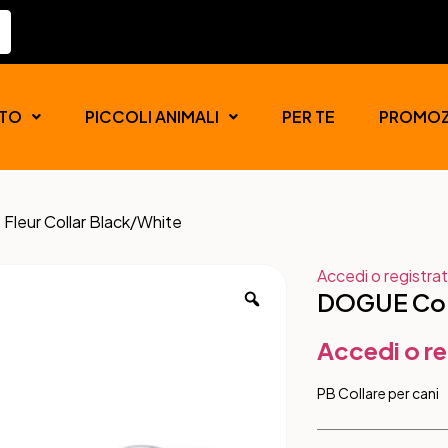
TO
PICCOLI ANIMALI
PER TE
PROMOZ
Fleur Collar Black/White
Accedi o registrat
DOGUE Coll
Accedi o re
PB Collare per cani