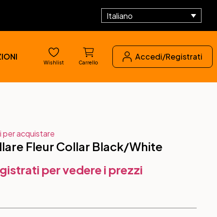
Italiano
IONI
Accedi/Registrati
Wishlist
Carrello
i per acquistare
are Fleur Collar Black/White
gistrati per vedere i prezzi