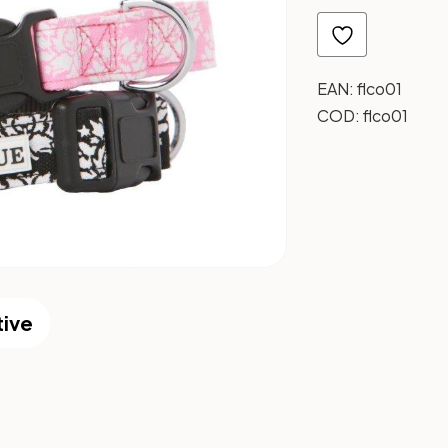
EAN:
flco01
COD:
flco01
tive