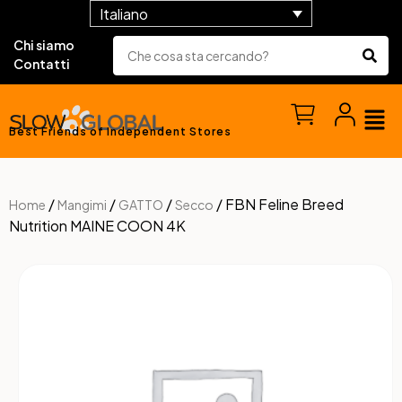
Italiano
Chi siamo
Contatti
Best Friends of Independent Stores
/
/
/
/ FBN Feline Breed
Home
Mangimi
GATTO
Secco
Nutrition MAINE COON 4K