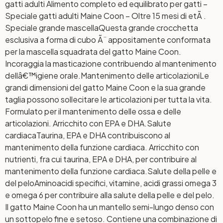
gatti adulti Alimento completo ed equilibrato per gatti –
Speciale gatti adulti Maine Coon – Oltre 15 mesi di etÃ .
Speciale grande mascella
Questa grande crocchetta
esclusiva a forma di cubo Ã¨ appositamente conformata
per la mascella squadrata del gatto Maine Coon.
Incoraggia la masticazione contribuendo al mantenimento
dellâ€™igiene orale.
Mantenimento delle articolazioni
Le
grandi dimensioni del gatto Maine Coon e la sua grande
taglia possono sollecitare le articolazioni per tutta la vita.
Formulato per il mantenimento delle ossa e delle
articolazioni. Arricchito con EPA e DHA.
Salute
cardiaca
Taurina, EPA e DHA contribuiscono al
mantenimento della funzione cardiaca. Arricchito con
nutrienti, fra cui taurina, EPA e DHA, per contribuire al
mantenimento della funzione cardiaca.
Salute della pelle e
del pelo
Aminoacidi specifici, vitamine, acidi grassi omega 3
e omega 6 per contribuire alla salute della pelle e del pelo.
Il gatto Maine Coon ha un mantello semi-lungo denso con
un sottopelo fine e setoso. Contiene una combinazione di