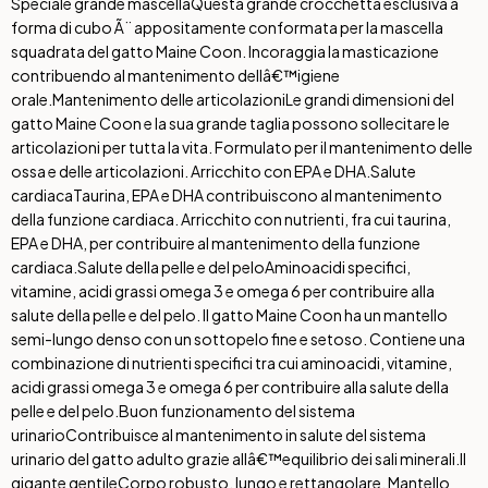
Speciale grande mascella
Questa grande crocchetta esclusiva a
forma di cubo Ã¨ appositamente conformata per la mascella
squadrata del gatto Maine Coon. Incoraggia la masticazione
contribuendo al mantenimento dellâ€™igiene
orale.
Mantenimento delle articolazioni
Le grandi dimensioni del
gatto Maine Coon e la sua grande taglia possono sollecitare le
articolazioni per tutta la vita. Formulato per il mantenimento delle
ossa e delle articolazioni. Arricchito con EPA e DHA.
Salute
cardiaca
Taurina, EPA e DHA contribuiscono al mantenimento
della funzione cardiaca. Arricchito con nutrienti, fra cui taurina,
EPA e DHA, per contribuire al mantenimento della funzione
cardiaca.
Salute della pelle e del pelo
Aminoacidi specifici,
vitamine, acidi grassi omega 3 e omega 6 per contribuire alla
salute della pelle e del pelo. Il gatto Maine Coon ha un mantello
semi-lungo denso con un sottopelo fine e setoso. Contiene una
combinazione di nutrienti specifici tra cui aminoacidi, vitamine,
acidi grassi omega 3 e omega 6 per contribuire alla salute della
pelle e del pelo.
Buon funzionamento del sistema
urinario
Contribuisce al mantenimento in salute del sistema
urinario del gatto adulto grazie allâ€™equilibrio dei sali minerali.
Il
gigante gentile
Corpo robusto, lungo e rettangolare. Mantello