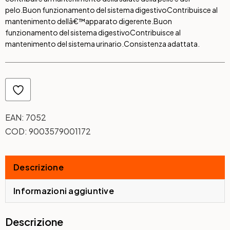
pelo.
Buon funzionamento del sistema digestivo
Contribuisce al
mantenimento dellâ€™apparato digerente.
Buon
funzionamento del sistema digestivo
Contribuisce al
mantenimento del sistema urinario.
Consistenza adattata.
EAN:
7052
COD:
9003579001172
Descrizione
Informazioni aggiuntive
Descrizione