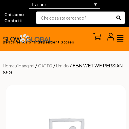
Italiano
Chi siamo
Contatti
Best Friends of Independent Stores
/
/
/
/ FBN WET WF PERSIAN
Home
Mangimi
GATTO
Umido
85G