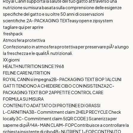
Royal Canin supporta la salute del tuo gatto attraverso una
nutrizione su misura basata sulla comprensione delle esigenze
specifiche del gatto e su oltre 50 anni di osservazioni
scientifiche.
2A- PACKAGING TEXT
easyopen e zipsystem
tagliare qui per aprire
freshpack
Atmosfera protettiva
Confezionato in atmosfera protettiva per preservare piÃ¹ a lungo
la freschezza e le qualitÃ nutrizionali.
XX giorni
HEALTH NUTRITION SINCE 1968
FELINE CARE NUTRITION
ROYAL CANIN si impegna
2B- PACKAGING TEXT BOP 1
ALCUNI
GATTI TENDONO A CHIEDERE CIBO CON INSISTENZA
2C-
PACKAGING TEXT BOP 2
APPETITE CONTROL CARE
FORMULA SU MISURA
CONTENUTO ADATTATO DI PROTEINE E DI GRASSI
L-CARNITINA
3B- Commitment claim 2
HELP RECYCLE Check
locally
3C- Commitment claim 5
(QR CODE:) Scanerizza per
saperne di piÃ¹!
4A- MAIN CLAIM- FOP
Contribuisce a controllare la
richiesta insistente di cibo
4B- NUTRIENT 1-FOP
CONTENUTO