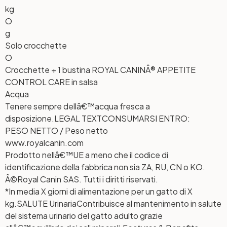
kg
O
g
Solo crocchette
O
Crocchette + 1 bustina ROYAL CANINÂ® APPETITE
CONTROL CARE in salsa
Acqua
Tenere sempre dellâ€™acqua fresca a
disposizione.
LEGAL TEXT
CONSUMARSI ENTRO:
PESO NETTO / Peso netto
www.royalcanin.com
Prodotto nellâ€™UE a meno che il codice di
identificazione della fabbrica non sia ZA, RU, CN o KO.
Â©Royal Canin SAS. Tutti i diritti riservati.
*In media X giorni di alimentazione per un gatto di X
kg.
SALUTE Urinaria
Contribuisce al mantenimento in salute
del sistema urinario del gatto adulto grazie