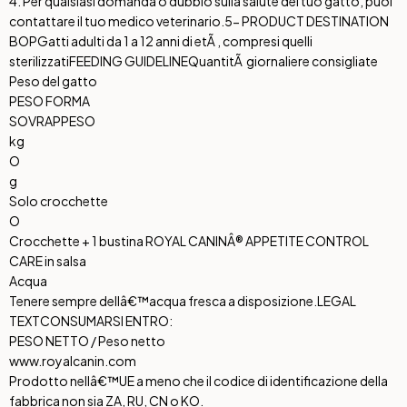
4. Per qualsiasi domanda o dubbio sulla salute del tuo gatto, puoi
contattare il tuo medico veterinario.
5- PRODUCT DESTINATION
BOP
Gatti adulti da 1 a 12 anni di etÃ , compresi quelli
sterilizzati
FEEDING GUIDELINE
QuantitÃ giornaliere consigliate
Peso del gatto
PESO FORMA
SOVRAPPESO
kg
O
g
Solo crocchette
O
Crocchette + 1 bustina ROYAL CANINÂ® APPETITE CONTROL
CARE in salsa
Acqua
Tenere sempre dellâ€™acqua fresca a disposizione.
LEGAL
TEXT
CONSUMARSI ENTRO:
PESO NETTO / Peso netto
www.royalcanin.com
Prodotto nellâ€™UE a meno che il codice di identificazione della
fabbrica non sia ZA, RU, CN o KO.