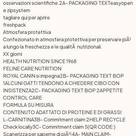
osservazioni scientifiche.
2A- PACKAGING TEXT
easyopen
e zipsystem
tagliare qui per aprire
freshpack
Atmosfera protettiva
Confezionato in atmosfera protettiva per preservare piÃ¹
a lungo la freschezza e le qualitÃ nutrizionali.
XX giorni
HEALTH NUTRITION SINCE 1968
FELINE CARE NUTRITION
ROYAL CANIN si impegna
2B- PACKAGING TEXT BOP
1
ALCUNI GATTI TENDONO A CHIEDERE CIBO CON
INSISTENZA
2C- PACKAGING TEXT BOP 2
APPETITE
CONTROL CARE
FORMULA SU MISURA
CONTENUTO ADATTATO DI PROTEINE E DI GRASSI
L-CARNITINA
3B- Commitment claim 2
HELP RECYCLE
Check locally
3C- Commitment claim 5
(QR CODE:)
Scanerizza per saperne di piÃ¹!
4A- MAIN CLAIM-