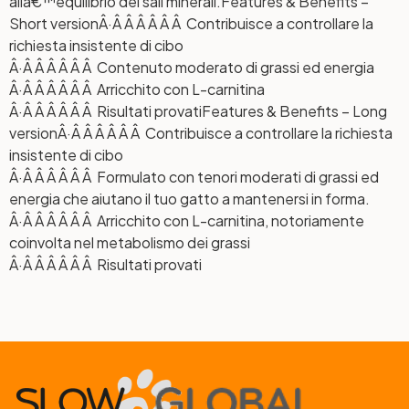
allâ€™equilibrio dei sali minerali.
Features & Benefits –
Short version
Â·Â Â Â Â Â Â Contribuisce a controllare la
richiesta insistente di cibo
Â·Â Â Â Â Â Â Contenuto moderato di grassi ed energia
Â·Â Â Â Â Â Â Arricchito con L-carnitina
Â·Â Â Â Â Â Â Risultati provati
Features & Benefits – Long
version
Â·Â Â Â Â Â Â Contribuisce a controllare la richiesta
insistente di cibo
Â·Â Â Â Â Â Â Formulato con tenori moderati di grassi ed
energia che aiutano il tuo gatto a mantenersi in forma.
Â·Â Â Â Â Â Â Arricchito con L-carnitina, notoriamente
coinvolta nel metabolismo dei grassi
Â·Â Â Â Â Â Â Risultati provati