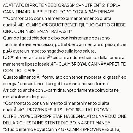
ADATTATO DI PROTEINE E DI GRASSI
4C- NUTRIENT 2-FOP
L-
CARNITINA
4D- KIBBLE TEXT-FOP
CIOTOLA PIÃ™ PIENA**
**Confrontato con un alimento di mantenimento di alta
qualitÃ .
4E- CLAIM 2 (PRODUCT BENEFIT)
IL TUO GATTO CHIEDE
CIBO CON INSISTENZA TRA I PASTI?
Quando i gatti chiedono cibo con insistenza e possono
facilmente avervi accesso, potrebbero aumentare di peso, il che
puÃ² avere un impatto negativo sulla loro salute.
Lâ€™alimentazione puÃ² aiutare a ridurre il senso della fame e a
mantenere il peso ideale.
4F- CLAIM 3
ROYAL CANINÂ® APPETITE
CONTROL CARE
Questo alimento Ã¨ formulato con tenori moderati di grassi* ed
energia* che aiutano il tuo gatto a mantenersi in forma.
Arricchito anche con L-carnitina, notoriamente coinvolta nel
metabolismo dei grassi.
*Confrontato con un alimento di mantenimento di alta
qualitÃ .
4G- PROVEN RESULTS – FOP
RISULTATI PROVATI
OLTRE IL 90% DEI PROPRIETARI HA SEGNALATO UNA RIDUZIONE
DELLA RICHIESTA INSISTENTE DI CIBO IN 4 SETTIMANE.*
*Studio interno Royal Canin.
4G- CLAIM 4 (PROVEN RESULTS)