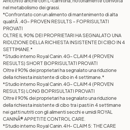
Arricchito anche con L-carnitina, notoriamente coinvolta
nel metabolismo dei grassi.
*Confrontato con un alimento di mantenimento di alta
qualitÃ .
4G- PROVEN RESULTS – FOP
RISULTATI
PROVATI
OLTRE IL 90% DEI PROPRIETARI HA SEGNALATO UNA
RIDUZIONE DELLA RICHIESTA INSISTENTE DI CIBO IN 4
SETTIMANE.*
*Studio interno Royal Canin.
4G- CLAIM 4 (PROVEN
RESULTS) SHORT BOP
RISULTATI PROVATI
Oltre il 90% dei proprietari ha segnalato una riduzione
della richiesta insistente di cibo in 4 settimane.*
*Studio interno Royal Canin.
4G- CLAIM 4 (PROVEN
RESULTS) LONG BOP
RISULTATI PROVATI
Oltre il 90% dei proprietari ha segnalato una riduzione
della richiesta insistente di cibo tra i pasti in 4 settimane
nei gatti nutriti con gli alimenti secchi e umidi ROYAL
CANINÂ® APPETITE CONTROL CARE.
*Studio interno Royal Canin.
4H- CLAIM 5: THE CARE