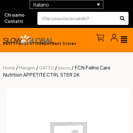
Italiano
Chi siamo
Contatti
Best Friends of Independent Stores
/
/
/
/ FCN Feline Care
Home
Mangimi
GATTO
Secco
Nutrition APPETITE CTRL STER 2K