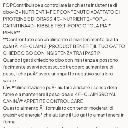
FOP
Contribuisce a controllare la richiesta insistente di
cibo
4B- NUTRIENT 1-FOP
CONTENUTO ADATTATO DI
PROTEINE E DI GRASSI
4C- NUTRIENT 2-FOP
L-
CARNITINA
4D- KIBBLE TEXT-FOP
CIOTOLA PIÃ™
PIENA**
**Confrontato con un alimento di mantenimento di alta
qualitÃ .
4E- CLAIM 2 (PRODUCT BENEFIT)
IL TUO GATTO
CHIEDE CIBO CON INSISTENZA TRA I PASTI?
Quando i gatti chiedono cibo con insistenza e possono
facilmente avervi accesso, potrebbero aumentare di
peso, il che puÃ² avere un impatto negativo sulla loro
salute.
Lâ€™alimentazione puÃ² aiutare a ridurre il senso della
fame e a mantenere il peso ideale.
4F- CLAIM 3
ROYAL
CANINÂ® APPETITE CONTROL CARE
Questo alimento Ã¨ formulato con tenori moderati di
grassi* ed energia* che aiutano il tuo gatto a mantenersi in
forma.