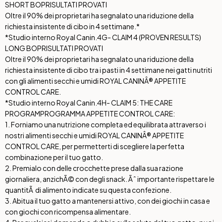
SHORT BOP
RISULTATI PROVATI
Oltre il 90% dei proprietari ha segnalato una riduzione della
richiesta insistente di cibo in 4 settimane.*
*Studio interno Royal Canin.
4G- CLAIM 4 (PROVEN RESULTS)
LONG BOP
RISULTATI PROVATI
Oltre il 90% dei proprietari ha segnalato una riduzione della
richiesta insistente di cibo tra i pasti in 4 settimane nei gatti nutriti
con gli alimenti secchi e umidi ROYAL CANINÂ® APPETITE
CONTROL CARE.
*Studio interno Royal Canin.
4H- CLAIM 5: THE CARE
PROGRAM
PROGRAMMA APPETITE CONTROL CARE:
1. Forniamo una nutrizione completa ed equilibrata attraverso i
nostri alimenti secchi e umidi ROYAL CANINÂ® APPETITE
CONTROL CARE, per permetterti di scegliere la perfetta
combinazione per il tuo gatto.
2. Premialo con delle crocchette prese dalla sua razione
giornaliera, anzichÃ© con degli snack. Ãˆ importante rispettare le
quantitÃ di alimento indicate su questa confezione.
3. Abitua il tuo gatto a mantenersi attivo, con dei giochi in casa e
con giochi con ricompensa alimentare.