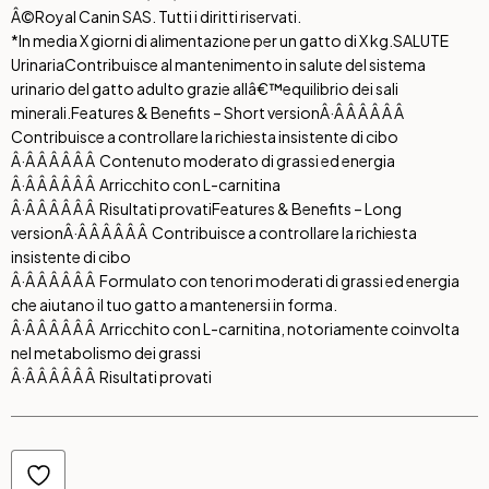
Â©Royal Canin SAS. Tutti i diritti riservati.
*In media X giorni di alimentazione per un gatto di X kg.
SALUTE
Urinaria
Contribuisce al mantenimento in salute del sistema
urinario del gatto adulto grazie allâ€™equilibrio dei sali
minerali.
Features & Benefits – Short version
Â·Â Â Â Â Â Â
Contribuisce a controllare la richiesta insistente di cibo
Â·Â Â Â Â Â Â Contenuto moderato di grassi ed energia
Â·Â Â Â Â Â Â Arricchito con L-carnitina
Â·Â Â Â Â Â Â Risultati provati
Features & Benefits – Long
version
Â·Â Â Â Â Â Â Contribuisce a controllare la richiesta
insistente di cibo
Â·Â Â Â Â Â Â Formulato con tenori moderati di grassi ed energia
che aiutano il tuo gatto a mantenersi in forma.
Â·Â Â Â Â Â Â Arricchito con L-carnitina, notoriamente coinvolta
nel metabolismo dei grassi
Â·Â Â Â Â Â Â Risultati provati