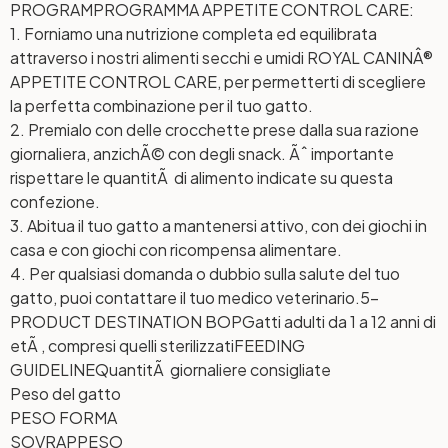
PROGRAM
PROGRAMMA APPETITE CONTROL CARE:
1. Forniamo una nutrizione completa ed equilibrata
attraverso i nostri alimenti secchi e umidi ROYAL CANINÂ®
APPETITE CONTROL CARE, per permetterti di scegliere
la perfetta combinazione per il tuo gatto.
2. Premialo con delle crocchette prese dalla sua razione
giornaliera, anzichÃ© con degli snack. Ãˆ importante
rispettare le quantitÃ di alimento indicate su questa
confezione.
3. Abitua il tuo gatto a mantenersi attivo, con dei giochi in
casa e con giochi con ricompensa alimentare.
4. Per qualsiasi domanda o dubbio sulla salute del tuo
gatto, puoi contattare il tuo medico veterinario.
5-
PRODUCT DESTINATION BOP
Gatti adulti da 1 a 12 anni di
etÃ , compresi quelli sterilizzati
FEEDING
GUIDELINE
QuantitÃ giornaliere consigliate
Peso del gatto
PESO FORMA
SOVRAPPESO