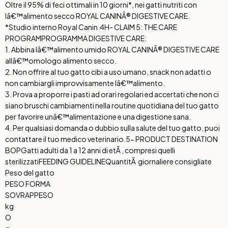
Oltre il 95% di feci ottimali in 10 giorni*, nei gatti nutriti con
lâ€™alimento secco ROYAL CANINÂ® DIGESTIVE CARE.
*Studio interno Royal Canin.
4H- CLAIM 5: THE CARE
PROGRAM
PROGRAMMA DIGESTIVE CARE:
1. Abbina lâ€™alimento umido ROYAL CANINÂ® DIGESTIVE CARE
allâ€™omologo alimento secco.
2. Non offrire al tuo gatto cibi a uso umano, snack non adatti o
non cambiargli improvvisamente lâ€™alimento.
3. Prova a proporre i pasti ad orari regolari ed accertati che non ci
siano bruschi cambiamenti nella routine quotidiana del tuo gatto
per favorire unâ€™alimentazione e una digestione sana.
4. Per qualsiasi domanda o dubbio sulla salute del tuo gatto, puoi
contattare il tuo medico veterinario.
5- PRODUCT DESTINATION
BOP
Gatti adulti da 1 a 12 anni di etÃ , compresi quelli
sterilizzati
FEEDING GUIDELINE
QuantitÃ giornaliere consigliate
Peso del gatto
PESO FORMA
SOVRAPPESO
kg
O