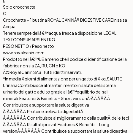
g
Solo crocchette
O
Crocchette + 1 bustina ROYAL CANINÂ® DIGESTIVE CARE in salsa
Acqua
Tenere sempre dellâ€™acqua fresca a disposizione.
LEGAL
TEXT
CONSUMARSI ENTRO:
PESO NETTO / Peso netto
www.royalcanin.com
Prodotto nellâ€™UE a meno che il codice di identificazione della
fabbrica non sia ZA, RU, CN o KO.
Â©Royal Canin SAS. Tutti i diritti riservati.
*In media X giorni di alimentazione per un gatto di X kg.
SALUTE
Urinaria
Contribuisce al mantenimento in salute del sistema
urinario del gatto adulto grazie allâ€™equilibrio dei sali
minerali.
Features & Benefits – Short version
Â·Â Â Â Â Â Â
Contribuisce a supportare la salute digestiva
Â·Â Â Â Â Â Â Proteine a elevata digeribilitÃ
Â·Â Â Â Â Â Â Contribuisce al miglioramento della qualitÃ delle feci
Â·Â Â Â Â Â Â Risultati provati
Features & Benefits – Long
version
Â·Â Â Â Â Â Â Contribuisce a supportare la salute digestiva