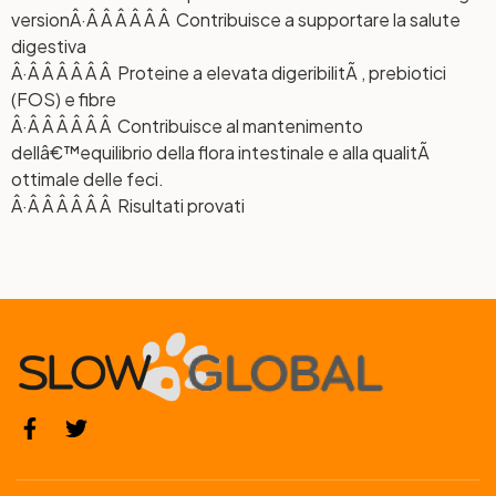
version
Â·Â Â Â Â Â Â Contribuisce a supportare la salute
digestiva
Â·Â Â Â Â Â Â Proteine a elevata digeribilitÃ , prebiotici
(FOS) e fibre
Â·Â Â Â Â Â Â Contribuisce al mantenimento
dellâ€™equilibrio della flora intestinale e alla qualitÃ
ottimale delle feci.
Â·Â Â Â Â Â Â Risultati provati