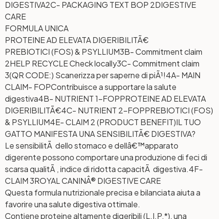
DIGESTIVA
2C- PACKAGING TEXT BOP 2
DIGESTIVE
CARE
FORMULA UNICA
PROTEINE AD ELEVATA DIGERIBILITÃ€
PREBIOTICI (FOS) & PSYLLIUM
3B- Commitment claim
2
HELP RECYCLE Check locally
3C- Commitment claim
3
(QR CODE:) Scanerizza per saperne di piÃ¹!
4A- MAIN
CLAIM- FOP
Contribuisce a supportare la salute
digestiva
4B- NUTRIENT 1-FOP
PROTEINE AD ELEVATA
DIGERIBILITÃ€
4C- NUTRIENT 2-FOP
PREBIOTICI (FOS)
& PSYLLIUM
4E- CLAIM 2 (PRODUCT BENEFIT)
IL TUO
GATTO MANIFESTA UNA SENSIBILITÃ€ DIGESTIVA?
Le sensibilitÃ dello stomaco e dellâ€™apparato
digerente possono comportare una produzione di feci di
scarsa qualitÃ , indice di ridotta capacitÃ digestiva.
4F-
CLAIM 3
ROYAL CANINÂ® DIGESTIVE CARE
Questa formula nutrizionale precisa e bilanciata aiuta a
favorire una salute digestiva ottimale.
Contiene proteine altamente digeribili (L.I.P.*), una