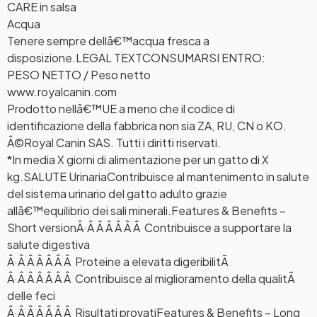
CARE in salsa
Acqua
Tenere sempre dellâ€™acqua fresca a
disposizione.
LEGAL TEXT
CONSUMARSI ENTRO:
PESO NETTO / Peso netto
www.royalcanin.com
Prodotto nellâ€™UE a meno che il codice di
identificazione della fabbrica non sia ZA, RU, CN o KO.
Â©Royal Canin SAS. Tutti i diritti riservati.
*In media X giorni di alimentazione per un gatto di X
kg.
SALUTE Urinaria
Contribuisce al mantenimento in salute
del sistema urinario del gatto adulto grazie
allâ€™equilibrio dei sali minerali.
Features & Benefits –
Short version
Â·Â Â Â Â Â Â Contribuisce a supportare la
salute digestiva
Â·Â Â Â Â Â Â Proteine a elevata digeribilitÃ
Â·Â Â Â Â Â Â Contribuisce al miglioramento della qualitÃ
delle feci
Â·Â Â Â Â Â Â Risultati provati
Features & Benefits – Long