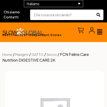
Italiano
Chi siamo
Contatti
Best Friends of Independent Stores
/
/
/
/ FCN Feline Care
Home
Mangimi
GATTO
Secco
Nutrition DIGESTIVE CARE 2K