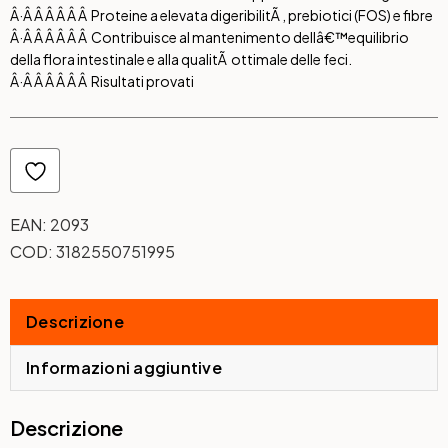
Â·Â Â Â Â Â Â Proteine a elevata digeribilitÃ , prebiotici (FOS) e fibre
Â·Â Â Â Â Â Â Contribuisce al mantenimento dellâ€™equilibrio
della flora intestinale e alla qualitÃ ottimale delle feci.
Â·Â Â Â Â Â Â Risultati provati
EAN:
2093
COD:
3182550751995
Descrizione
Informazioni aggiuntive
Descrizione