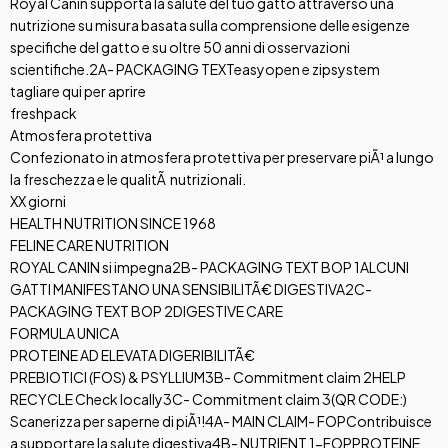
Royal Canin supporta la salute del tuo gatto attraverso una
nutrizione su misura basata sulla comprensione delle esigenze
specifiche del gatto e su oltre 50 anni di osservazioni
scientifiche.
2A- PACKAGING TEXT
easyopen e zipsystem
tagliare qui per aprire
freshpack
Atmosfera protettiva
Confezionato in atmosfera protettiva per preservare piÃ¹ a lungo
la freschezza e le qualitÃ nutrizionali.
XX giorni
HEALTH NUTRITION SINCE 1968
FELINE CARE NUTRITION
ROYAL CANIN si impegna
2B- PACKAGING TEXT BOP 1
ALCUNI
GATTI MANIFESTANO UNA SENSIBILITÃ€ DIGESTIVA
2C-
PACKAGING TEXT BOP 2
DIGESTIVE CARE
FORMULA UNICA
PROTEINE AD ELEVATA DIGERIBILITÃ€
PREBIOTICI (FOS) & PSYLLIUM
3B- Commitment claim 2
HELP
RECYCLE Check locally
3C- Commitment claim 3
(QR CODE:)
Scanerizza per saperne di piÃ¹!
4A- MAIN CLAIM- FOP
Contribuisce
a supportare la salute digestiva
4B- NUTRIENT 1-FOP
PROTEINE