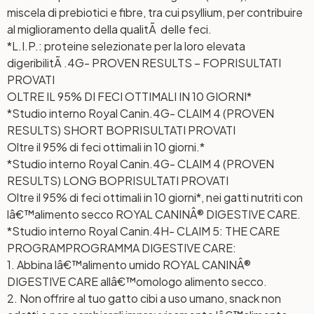
miscela di prebiotici e fibre, tra cui psyllium, per contribuire
al miglioramento della qualitÃ delle feci.
*L.I.P.: proteine selezionate per la loro elevata
digeribilitÃ .
4G- PROVEN RESULTS – FOP
RISULTATI
PROVATI
OLTRE IL 95% DI FECI OTTIMALI IN 10 GIORNI*
*Studio interno Royal Canin.
4G- CLAIM 4 (PROVEN
RESULTS) SHORT BOP
RISULTATI PROVATI
Oltre il 95% di feci ottimali in 10 giorni.*
*Studio interno Royal Canin.
4G- CLAIM 4 (PROVEN
RESULTS) LONG BOP
RISULTATI PROVATI
Oltre il 95% di feci ottimali in 10 giorni*, nei gatti nutriti con
lâ€™alimento secco ROYAL CANINÂ® DIGESTIVE CARE.
*Studio interno Royal Canin.
4H- CLAIM 5: THE CARE
PROGRAM
PROGRAMMA DIGESTIVE CARE:
1. Abbina lâ€™alimento umido ROYAL CANINÂ®
DIGESTIVE CARE allâ€™omologo alimento secco.
2. Non offrire al tuo gatto cibi a uso umano, snack non