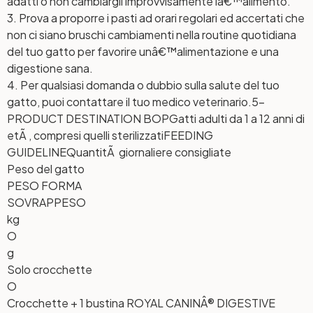
adatti o non cambiargli improvvisamente lâ€™alimento.
3. Prova a proporre i pasti ad orari regolari ed accertati che
non ci siano bruschi cambiamenti nella routine quotidiana
del tuo gatto per favorire unâ€™alimentazione e una
digestione sana.
4. Per qualsiasi domanda o dubbio sulla salute del tuo
gatto, puoi contattare il tuo medico veterinario.
5-
PRODUCT DESTINATION BOP
Gatti adulti da 1 a 12 anni di
etÃ , compresi quelli sterilizzati
FEEDING
GUIDELINE
QuantitÃ giornaliere consigliate
Peso del gatto
PESO FORMA
SOVRAPPESO
kg
O
g
Solo crocchette
O
Crocchette + 1 bustina ROYAL CANINÂ® DIGESTIVE