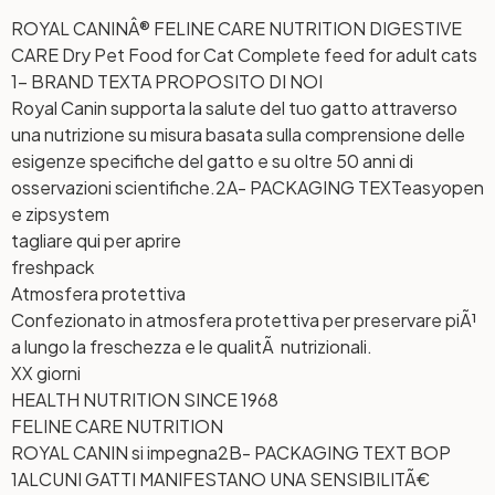
ROYAL CANINÂ® FELINE CARE NUTRITION DIGESTIVE
CARE Dry Pet Food for Cat Complete feed for adult cats
1- BRAND TEXT
A PROPOSITO DI NOI
Royal Canin supporta la salute del tuo gatto attraverso
una nutrizione su misura basata sulla comprensione delle
esigenze specifiche del gatto e su oltre 50 anni di
osservazioni scientifiche.
2A- PACKAGING TEXT
easyopen
e zipsystem
tagliare qui per aprire
freshpack
Atmosfera protettiva
Confezionato in atmosfera protettiva per preservare piÃ¹
a lungo la freschezza e le qualitÃ nutrizionali.
XX giorni
HEALTH NUTRITION SINCE 1968
FELINE CARE NUTRITION
ROYAL CANIN si impegna
2B- PACKAGING TEXT BOP
1
ALCUNI GATTI MANIFESTANO UNA SENSIBILITÃ€