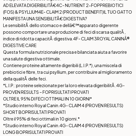
AD ELEVATA DIGERIBILITÃ€
4C- NUTRIENT 2-FOP
PREBIOTICI
(FOS) & PSYLLIUM
4E- CLAIM 2 (PRODUCT BENEFIT)
IL TUO GATTO
MANIFESTA UNA SENSIBILITÃ€ DIGESTIVA?
Le sensibilitÃ dello stomaco e dellâ€™apparato digerente
possono comportare una produzione di feci di scarsa qualitÃ ,
indice di ridotta capacitÃ digestiva.
4F- CLAIM 3
ROYAL CANINÂ®
DIGESTIVE CARE
Questa formula nutrizionale precisa e bilanciata aiuta a favorire
una salute digestiva ottimale.
Contiene proteine altamente digeribili (L.I.P.*), una miscela di
prebiotici e fibre, tra cui psyllium, per contribuire al miglioramento
della qualitÃ delle feci.
*L.I.P.: proteine selezionate per la loro elevata digeribilitÃ .
4G-
PROVEN RESULTS – FOP
RISULTATI PROVATI
OLTRE IL 95% DI FECI OTTIMALI IN 10 GIORNI*
*Studio interno Royal Canin.
4G- CLAIM 4 (PROVEN RESULTS)
SHORT BOP
RISULTATI PROVATI
Oltre il 95% di feci ottimali in 10 giorni.*
*Studio interno Royal Canin.
4G- CLAIM 4 (PROVEN RESULTS)
LONG BOP
RISULTATI PROVATI