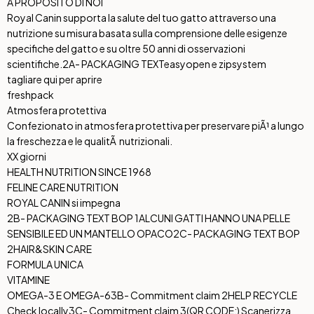
A PROPOSITO DI NOI
Royal Canin supporta la salute del tuo gatto attraverso una
nutrizione su misura basata sulla comprensione delle esigenze
specifiche del gatto e su oltre 50 anni di osservazioni
scientifiche.
2A- PACKAGING TEXT
easyopen e zipsystem
tagliare qui per aprire
freshpack
Atmosfera protettiva
Confezionato in atmosfera protettiva per preservare piÃ¹ a lungo
la freschezza e le qualitÃ nutrizionali.
XX giorni
HEALTH NUTRITION SINCE 1968
FELINE CARE NUTRITION
ROYAL CANIN si impegna
2B- PACKAGING TEXT BOP 1
ALCUNI GATTI HANNO UNA PELLE
SENSIBILE ED UN MANTELLO OPACO
2C- PACKAGING TEXT BOP
2
HAIR&SKIN CARE
FORMULA UNICA
VITAMINE
OMEGA-3 E OMEGA-6
3B- Commitment claim 2
HELP RECYCLE
Check locally
3C- Commitment claim 3
(QR CODE:) Scanerizza