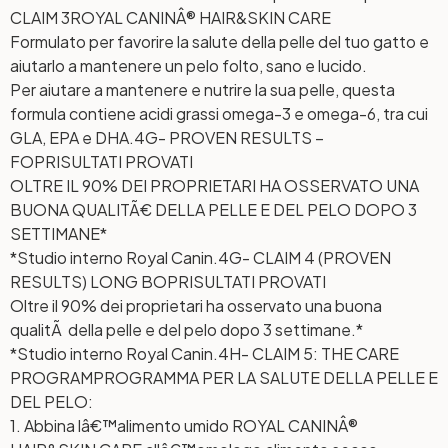
CLAIM 3
ROYAL CANINÂ® HAIR&SKIN CARE
Formulato per favorire la salute della pelle del tuo gatto e
aiutarlo a mantenere un pelo folto, sano e lucido.
Per aiutare a mantenere e nutrire la sua pelle, questa
formula contiene acidi grassi omega-3 e omega-6, tra cui
GLA, EPA e DHA.
4G- PROVEN RESULTS –
FOP
RISULTATI PROVATI
OLTRE IL 90% DEI PROPRIETARI HA OSSERVATO UNA
BUONA QUALITÃ€ DELLA PELLE E DEL PELO DOPO 3
SETTIMANE*
*Studio interno Royal Canin.
4G- CLAIM 4 (PROVEN
RESULTS) LONG BOP
RISULTATI PROVATI
Oltre il 90% dei proprietari ha osservato una buona
qualitÃ della pelle e del pelo dopo 3 settimane.*
*Studio interno Royal Canin.
4H- CLAIM 5: THE CARE
PROGRAM
PROGRAMMA PER LA SALUTE DELLA PELLE E
DEL PELO:
1. Abbina lâ€™alimento umido ROYAL CANINÂ®