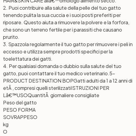
HAIR&SKIN CARE allâ€™omologo alimento secco.
2. Puoi contribuire alla salute della pelle del tuo gatto
tenendo pulita la sua cuccia e i suoi posti preferiti per
riposare. Questo aiuta a rimuovere la polvere e la forfora,
che sono un terreno fertile per i parassiti che causano
prurito.
3. Spazzola regolarmente il tuo gatto per rimuovere i peli in
eccesso e utilizza sempre prodotti specifici per la
toelettatura dei gatti.
4. Per qualsiasi domanda o dubbio sulla salute del tuo
gatto, puoi contattare il tuo medico veterinario.
5-
PRODUCT DESTINATION BOP
Gatti adulti da 1 a 12 anni di
etÃ , compresi quelli sterilizzati
ISTRUZIONI PER
Lâ€™USO
QuantitÃ giornaliere consigliate
Peso del gatto
PESO FORMA
SOVRAPPESO
kg
O