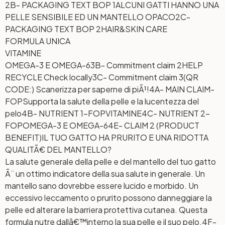
2B- PACKAGING TEXT BOP 1
ALCUNI GATTI HANNO UNA
PELLE SENSIBILE ED UN MANTELLO OPACO
2C-
PACKAGING TEXT BOP 2
HAIR&SKIN CARE
FORMULA UNICA
VITAMINE
OMEGA-3 E OMEGA-6
3B- Commitment claim 2
HELP
RECYCLE Check locally
3C- Commitment claim 3
(QR
CODE:) Scanerizza per saperne di piÃ¹!
4A- MAIN CLAIM-
FOP
Supporta la salute della pelle e la lucentezza del
pelo
4B- NUTRIENT 1-FOP
VITAMINE
4C- NUTRIENT 2-
FOP
OMEGA-3 E OMEGA-6
4E- CLAIM 2 (PRODUCT
BENEFIT)
IL TUO GATTO HA PRURITO E UNA RIDOTTA
QUALITÃ€ DEL MANTELLO?
La salute generale della pelle e del mantello del tuo gatto
Ã¨ un ottimo indicatore della sua salute in generale. Un
mantello sano dovrebbe essere lucido e morbido. Un
eccessivo leccamento o prurito possono danneggiare la
pelle ed alterare la barriera protettiva cutanea. Questa
formula nutre dallâ€™interno la sua pelle e il suo pelo.
4F-