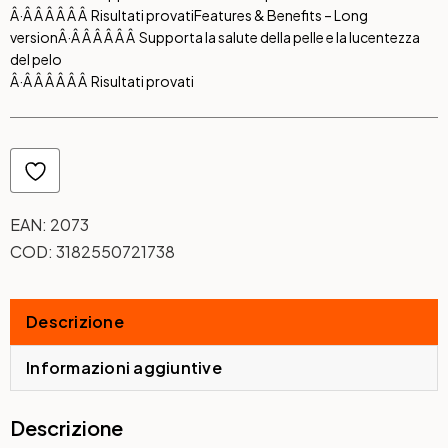
Â·Â Â Â Â Â Â Risultati provati
Features & Benefits – Long
version
Â·Â Â Â Â Â Â Supporta la salute della pelle e la lucentezza
del pelo
Â·Â Â Â Â Â Â Risultati provati
EAN:
2073
COD:
3182550721738
Descrizione
Informazioni aggiuntive
Descrizione