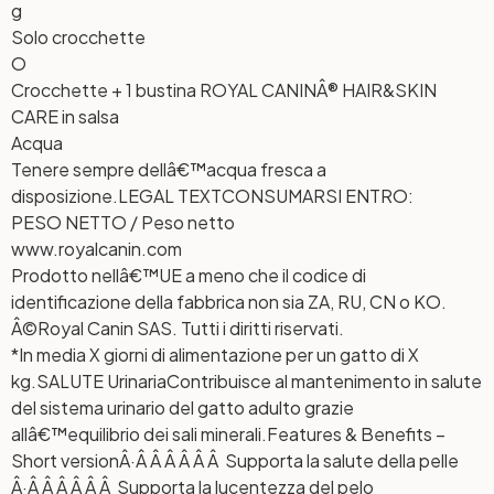
g
Solo crocchette
O
Crocchette + 1 bustina ROYAL CANINÂ® HAIR&SKIN
CARE in salsa
Acqua
Tenere sempre dellâ€™acqua fresca a
disposizione.
LEGAL TEXT
CONSUMARSI ENTRO:
PESO NETTO / Peso netto
www.royalcanin.com
Prodotto nellâ€™UE a meno che il codice di
identificazione della fabbrica non sia ZA, RU, CN o KO.
Â©Royal Canin SAS. Tutti i diritti riservati.
*In media X giorni di alimentazione per un gatto di X
kg.
SALUTE Urinaria
Contribuisce al mantenimento in salute
del sistema urinario del gatto adulto grazie
allâ€™equilibrio dei sali minerali.
Features & Benefits –
Short version
Â·Â Â Â Â Â Â Supporta la salute della pelle
Â·Â Â Â Â Â Â Supporta la lucentezza del pelo