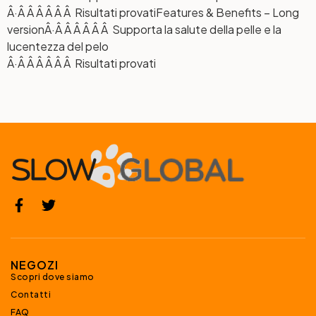
Â·Â Â Â Â Â Â Risultati provati
Features & Benefits – Long
version
Â·Â Â Â Â Â Â Supporta la salute della pelle e la
lucentezza del pelo
Â·Â Â Â Â Â Â Risultati provati
NEGOZI
Scopri dove siamo
Contatti
FAQ