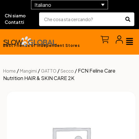
Italiano
Chi siamo
Contatti
Best Friends of Independent Stores
/
/
/
/ FCN Feline Care
Home
Mangimi
GATTO
Secco
Nutrition HAIR & SKIN CARE 2K