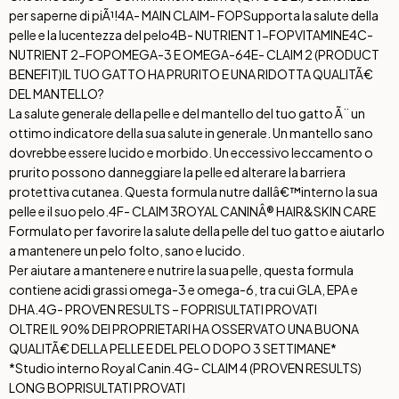
per saperne di piÃ¹!
4A- MAIN CLAIM- FOP
Supporta la salute della
pelle e la lucentezza del pelo
4B- NUTRIENT 1-FOP
VITAMINE
4C-
NUTRIENT 2-FOP
OMEGA-3 E OMEGA-6
4E- CLAIM 2 (PRODUCT
BENEFIT)
IL TUO GATTO HA PRURITO E UNA RIDOTTA QUALITÃ€
DEL MANTELLO?
La salute generale della pelle e del mantello del tuo gatto Ã¨ un
ottimo indicatore della sua salute in generale. Un mantello sano
dovrebbe essere lucido e morbido. Un eccessivo leccamento o
prurito possono danneggiare la pelle ed alterare la barriera
protettiva cutanea. Questa formula nutre dallâ€™interno la sua
pelle e il suo pelo.
4F- CLAIM 3
ROYAL CANINÂ® HAIR&SKIN CARE
Formulato per favorire la salute della pelle del tuo gatto e aiutarlo
a mantenere un pelo folto, sano e lucido.
Per aiutare a mantenere e nutrire la sua pelle, questa formula
contiene acidi grassi omega-3 e omega-6, tra cui GLA, EPA e
DHA.
4G- PROVEN RESULTS – FOP
RISULTATI PROVATI
OLTRE IL 90% DEI PROPRIETARI HA OSSERVATO UNA BUONA
QUALITÃ€ DELLA PELLE E DEL PELO DOPO 3 SETTIMANE*
*Studio interno Royal Canin.
4G- CLAIM 4 (PROVEN RESULTS)
LONG BOP
RISULTATI PROVATI