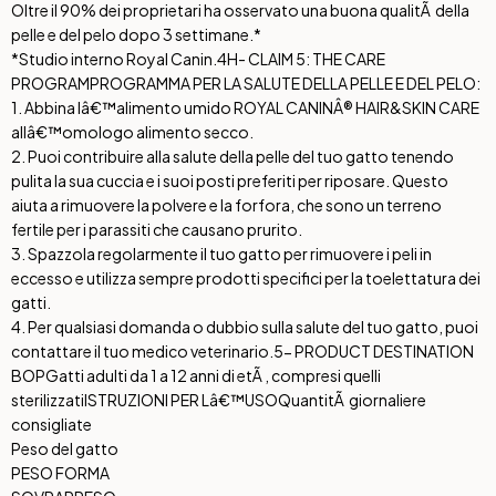
Oltre il 90% dei proprietari ha osservato una buona qualitÃ della
pelle e del pelo dopo 3 settimane.*
*Studio interno Royal Canin.
4H- CLAIM 5: THE CARE
PROGRAM
PROGRAMMA PER LA SALUTE DELLA PELLE E DEL PELO:
1. Abbina lâ€™alimento umido ROYAL CANINÂ® HAIR&SKIN CARE
allâ€™omologo alimento secco.
2. Puoi contribuire alla salute della pelle del tuo gatto tenendo
pulita la sua cuccia e i suoi posti preferiti per riposare. Questo
aiuta a rimuovere la polvere e la forfora, che sono un terreno
fertile per i parassiti che causano prurito.
3. Spazzola regolarmente il tuo gatto per rimuovere i peli in
eccesso e utilizza sempre prodotti specifici per la toelettatura dei
gatti.
4. Per qualsiasi domanda o dubbio sulla salute del tuo gatto, puoi
contattare il tuo medico veterinario.
5- PRODUCT DESTINATION
BOP
Gatti adulti da 1 a 12 anni di etÃ , compresi quelli
sterilizzati
ISTRUZIONI PER Lâ€™USO
QuantitÃ giornaliere
consigliate
Peso del gatto
PESO FORMA