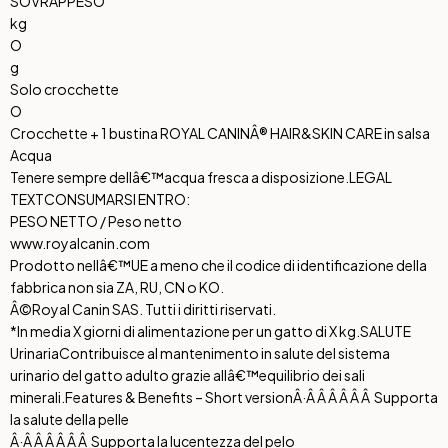
SOVRAPPESO
kg
O
g
Solo crocchette
O
Crocchette + 1 bustina ROYAL CANINÂ® HAIR&SKIN CARE in salsa
Acqua
Tenere sempre dellâ€™acqua fresca a disposizione.
LEGAL
TEXT
CONSUMARSI ENTRO:
PESO NETTO / Peso netto
www.royalcanin.com
Prodotto nellâ€™UE a meno che il codice di identificazione della
fabbrica non sia ZA, RU, CN o KO.
Â©Royal Canin SAS. Tutti i diritti riservati.
*In media X giorni di alimentazione per un gatto di X kg.
SALUTE
Urinaria
Contribuisce al mantenimento in salute del sistema
urinario del gatto adulto grazie allâ€™equilibrio dei sali
minerali.
Features & Benefits – Short version
Â·Â Â Â Â Â Â Supporta
la salute della pelle
Â·Â Â Â Â Â Â Supporta la lucentezza del pelo