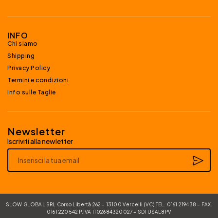
INFO
Chi siamo
Shipping
Privacy Policy
Termini e condizioni
Info sulle Taglie
Newsletter
Iscriviti alla newletter
Alternative:
SLOW GLOBAL SRL Corso Libertà 262 – 13100 Vercelli (VC) TEL. 0161 219438 – FAX.
0161 220542 P.IVA IT02684320027 – SDI USAL8PV