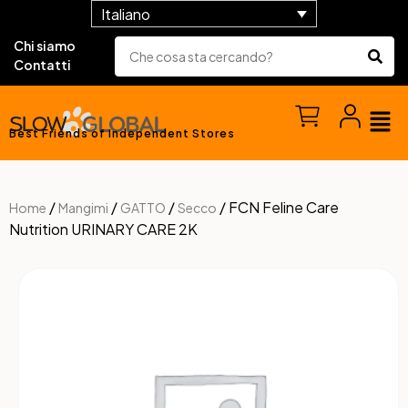
Italiano
Chi siamo
Contatti
Best Friends of Independent Stores
/
/
/
/ FCN Feline Care
Home
Mangimi
GATTO
Secco
Nutrition URINARY CARE 2K