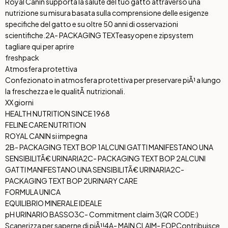
Royal Canin supporta la salute del tuo gatto attraverso una
nutrizione su misura basata sulla comprensione delle esigenze
specifiche del gatto e su oltre 50 anni di osservazioni
scientifiche.
2A- PACKAGING TEXT
easyopen e zipsystem
tagliare qui per aprire
freshpack
Atmosfera protettiva
Confezionato in atmosfera protettiva per preservare piÃ¹ a lungo
la freschezza e le qualitÃ nutrizionali.
XX giorni
HEALTH NUTRITION SINCE 1968
FELINE CARE NUTRITION
ROYAL CANIN si impegna
2B- PACKAGING TEXT BOP 1
ALCUNI GATTI MANIFESTANO UNA
SENSIBILITÃ€ URINARIA
2C- PACKAGING TEXT BOP 2
ALCUNI
GATTI MANIFESTANO UNA SENSIBILITÃ€ URINARIA
2C-
PACKAGING TEXT BOP 2
URINARY CARE
FORMULA UNICA
EQUILIBRIO MINERALE IDEALE
pH URINARIO BASSO
3C- Commitment claim 3
(QR CODE:)
Scanerizza per saperne di piÃ¹!
4A- MAIN CLAIM- FOP
Contribuisce