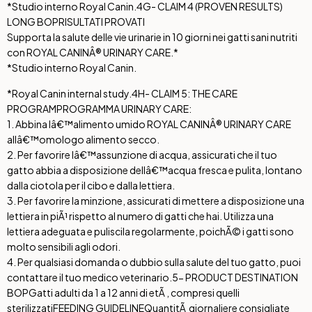
*Studio interno Royal Canin.
4G- CLAIM 4 (PROVEN RESULTS)
LONG BOP
RISULTATI PROVATI
Supporta la salute delle vie urinarie in 10 giorni nei gatti sani nutriti
con ROYAL CANINÂ® URINARY CARE.*
*Studio interno Royal Canin.
*Royal Canin internal study.
4H- CLAIM 5: THE CARE
PROGRAM
PROGRAMMA URINARY CARE:
1. Abbina lâ€™alimento umido ROYAL CANINÂ® URINARY CARE
allâ€™omologo alimento secco.
2. Per favorire lâ€™assunzione di acqua, assicurati che il tuo
gatto abbia a disposizione dellâ€™acqua fresca e pulita, lontano
dalla ciotola per il cibo e dalla lettiera.
3. Per favorire la minzione, assicurati di mettere a disposizione una
lettiera in piÃ¹ rispetto al numero di gatti che hai. Utilizza una
lettiera adeguata e puliscila regolarmente, poichÃ© i gatti sono
molto sensibili agli odori.
4. Per qualsiasi domanda o dubbio sulla salute del tuo gatto, puoi
contattare il tuo medico veterinario.
5- PRODUCT DESTINATION
BOP
Gatti adulti da 1 a 12 anni di etÃ , compresi quelli
sterilizzati
FEEDING GUIDELINE
QuantitÃ giornaliere consigliate