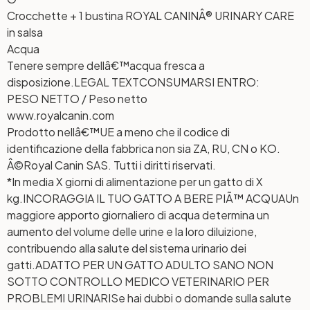
Crocchette + 1 bustina ROYAL CANINÂ® URINARY CARE
in salsa
Acqua
Tenere sempre dellâ€™acqua fresca a
disposizione.
LEGAL TEXT
CONSUMARSI ENTRO:
PESO NETTO / Peso netto
www.royalcanin.com
Prodotto nellâ€™UE a meno che il codice di
identificazione della fabbrica non sia ZA, RU, CN o KO.
Â©Royal Canin SAS. Tutti i diritti riservati.
*In media X giorni di alimentazione per un gatto di X
kg.
INCORAGGIA IL TUO GATTO A BERE PIÃ™ ACQUA
Un
maggiore apporto giornaliero di acqua determina un
aumento del volume delle urine e la loro diluizione,
contribuendo alla salute del sistema urinario dei
gatti.
ADATTO PER UN GATTO ADULTO SANO NON
SOTTO CONTROLLO MEDICO VETERINARIO PER
PROBLEMI URINARI
Se hai dubbi o domande sulla salute