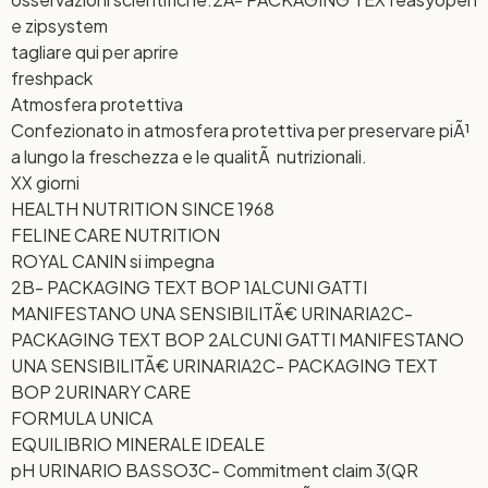
e zipsystem
tagliare qui per aprire
freshpack
Atmosfera protettiva
Confezionato in atmosfera protettiva per preservare piÃ¹
a lungo la freschezza e le qualitÃ nutrizionali.
XX giorni
HEALTH NUTRITION SINCE 1968
FELINE CARE NUTRITION
ROYAL CANIN si impegna
2B- PACKAGING TEXT BOP 1
ALCUNI GATTI
MANIFESTANO UNA SENSIBILITÃ€ URINARIA
2C-
PACKAGING TEXT BOP 2
ALCUNI GATTI MANIFESTANO
UNA SENSIBILITÃ€ URINARIA
2C- PACKAGING TEXT
BOP 2
URINARY CARE
FORMULA UNICA
EQUILIBRIO MINERALE IDEALE
pH URINARIO BASSO
3C- Commitment claim 3
(QR