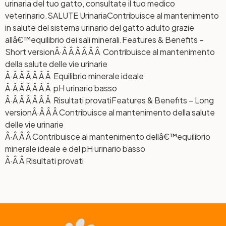
urinaria del tuo gatto, consultate il tuo medico
veterinario.
SALUTE Urinaria
Contribuisce al mantenimento
in salute del sistema urinario del gatto adulto grazie
allâ€™equilibrio dei sali minerali.
Features & Benefits –
Short version
Â·Â Â Â Â Â Â Contribuisce al mantenimento
della salute delle vie urinarie
Â·Â Â Â Â Â Â Equilibrio minerale ideale
Â·Â Â Â Â Â Â pH urinario basso
Â·Â Â Â Â Â Â Risultati provati
Features & Benefits – Long
version
Â·Â Â Â Contribuisce al mantenimento della salute
delle vie urinarie
Â·Â Â Â Contribuisce al mantenimento dellâ€™equilibrio
minerale ideale e del pH urinario basso
Â·Â Â Risultati provati