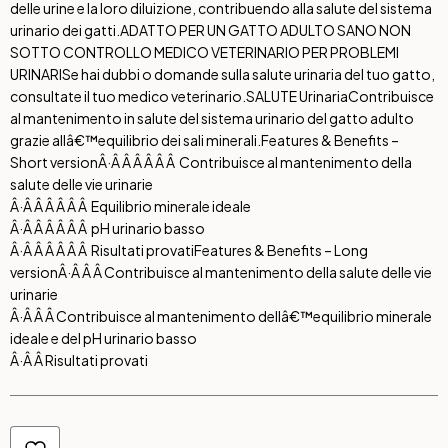
delle urine e la loro diluizione, contribuendo alla salute del sistema
urinario dei gatti.
ADATTO PER UN GATTO ADULTO SANO NON
SOTTO CONTROLLO MEDICO VETERINARIO PER PROBLEMI
URINARI
Se hai dubbi o domande sulla salute urinaria del tuo gatto,
consultate il tuo medico veterinario.
SALUTE Urinaria
Contribuisce
al mantenimento in salute del sistema urinario del gatto adulto
grazie allâ€™equilibrio dei sali minerali.
Features & Benefits –
Short version
Â·Â Â Â Â Â Â Contribuisce al mantenimento della
salute delle vie urinarie
Â·Â Â Â Â Â Â Equilibrio minerale ideale
Â·Â Â Â Â Â Â pH urinario basso
Â·Â Â Â Â Â Â Risultati provati
Features & Benefits – Long
version
Â·Â Â Â Contribuisce al mantenimento della salute delle vie
urinarie
Â·Â Â Â Contribuisce al mantenimento dellâ€™equilibrio minerale
ideale e del pH urinario basso
Â·Â Â Risultati provati