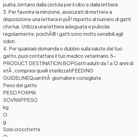
pulita, lontano dalla ciotola per il cibo e dalla lettiera.
3. Per favorire la minzione, assicurati di mettere a
disposizione una lettiera in piÃ¹ rispetto al numero di gatti
che hai. Utilizza una lettiera adeguata e puliscila
regolarmente, poichÃ© i gatti sono molto sensibili agli
odori.
4. Per qualsiasi domanda o dubbio sulla salute del tuo
gatto, puoi contattare il tuo medico veterinario.
5-
PRODUCT DESTINATION BOP
Gatti adulti da 1 a 12 anni di
etÃ , compresi quelli sterilizzati
FEEDING
GUIDELINE
QuantitÃ giornaliere consigliate
Peso del gatto
PESO FORMA
SOVRAPPESO
kg
O
g
Solo crocchette
O