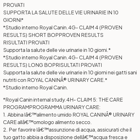
PROVATI
SUPPORTA LA SALUTE DELLE VIE URINARIE IN 10
GIORNI*
*Studio interno Royal Canin.
4G- CLAIM 4 (PROVEN
RESULTS) SHORT BOP
PROVEN RESULTS
RISULTATI PROVATI
Supporta la salute delle vie urinarie in 10 giorni.*
*Studio interno Royal Canin.
4G- CLAIM 4 (PROVEN
RESULTS) LONG BOP
RISULTATI PROVATI
Supporta la salute delle vie urinarie in 10 giorni nei gatti sani
nutriti con ROYAL CANINÂ® URINARY CARE.*
*Studio interno Royal Canin.
*Royal Canin internal study.
4H- CLAIM 5: THE CARE
PROGRAM
PROGRAMMA URINARY CARE:
1. Abbina lâ€™alimento umido ROYAL CANINÂ® URINARY
CARE allâ€™omologo alimento secco.
2. Per favorire lâ€™assunzione di acqua, assicurati che il
tuo gatto abbia a disposizione dellâ€™acqua fresca e