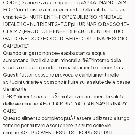
CODE:) Scanerizza per saperne di piÃ¹!
4A- MAIN CLAIM-
FOP
Contribuisce al mantenimento della salute delle vie
urinarie
4B- NUTRIENT 1-FOP
EQUILIBRIO MINERALE
IDEALE
4C- NUTRIENT 2-FOP
pH URINARIO BASSO
4E-
CLAIM 2 (PRODUCT BENEFIT)
LE ABITUDINI DEL TUO
GATTO NEL SUO MODO DI BERE O DI URINARE SONO
CAMBIATE?
Quando un gatto non beve abbastanza acqua,
aumentano i livelli di alcuni minerali allâ€™interno della
vescica e il gatto produce urina altamente concentrata.
Questi fattori possono provocare cambiamenti nelle
abitudini urinarie e possono influire sulla salute delle basse
vie urinarie.
Lâ€™alimentazione puÃ² aiutare a mantenere la salute
delle vie urinarie.
4F- CLAIM 3
ROYAL CANINÂ® URINARY
CARE
Questo alimento completo puÃ² essere utilizzato a lungo
termine per aiutare a sostenere la salute delle vie
urinarie.
4G- PROVEN RESULTS – FOP
RISULTATI