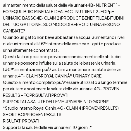
al mantenimento della salute delle vie urinarie
4B- NUTRIENT 1-
FOP
EQUILIBRIO MINERALE IDEALE
4C- NUTRIENT 2-FOP
pH
URINARIO BASSO
4E- CLAIM 2 (PRODUCT BENEFIT)
LE ABITUDINI
DEL TUO GATTO NEL SUO MODO DI BERE O DI URINARE SONO
CAMBIATE?
Quando un gatto non beve abbastanza acqua, aumentano i livelli
di alcuni minerali allâ€™interno della vescica e il gatto produce
urina altamente concentrata.
Questi fattori possono provocare cambiamenti nelle abitudini
urinarie e possono influire sulla salute delle basse vie urinarie.
Lâ€™alimentazione puÃ² aiutare a mantenere la salute delle vie
urinarie.
4F- CLAIM 3
ROYAL CANINÂ® URINARY CARE
Questo alimento completo puÃ² essere utilizzato a lungo termine
per aiutare a sostenere la salute delle vie urinarie.
4G- PROVEN
RESULTS – FOP
RISULTATI PROVATI
SUPPORTA LA SALUTE DELLE VIE URINARIE IN 10 GIORNI*
*Studio interno Royal Canin.
4G- CLAIM 4 (PROVEN RESULTS)
SHORT BOP
PROVEN RESULTS
RISULTATI PROVATI
Supporta la salute delle vie urinarie in 10 giorni.*