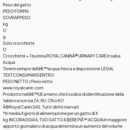
Peso del gatto
PESO FORMA
SOVRAPPESO
kg
O
g
Solo crocchette
O
Crocchette + 1 bustina ROYAL CANINÂ® URINARY CARE in salsa
Acqua
Tenere sempre dellâ€™acqua fresca a disposizione.
LEGAL
TEXT
CONSUMARSI ENTRO:
PESO NETTO / Peso netto
www.royalcanin.com
Prodotto nellâ€™UE a meno che il codice di identificazione della
fabbrica non sia ZA, RU, CN o KO.
Â©Royal Canin SAS. Tutti i diritti riservati.
*In media X giorni di alimentazione per un gatto di X
kg.
INCORAGGIA IL TUO GATTO A BERE PIÃ™ ACQUA
Un maggiore
apporto giornaliero di acqua determina un aumento del volume