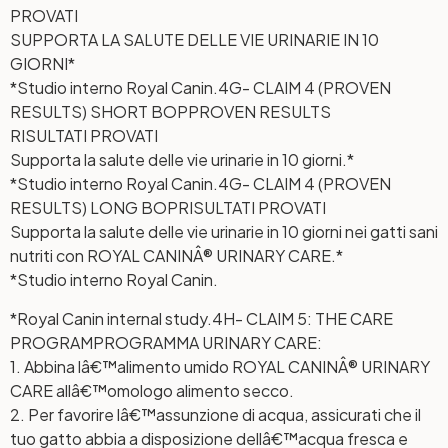
PROVATI
SUPPORTA LA SALUTE DELLE VIE URINARIE IN 10
GIORNI*
*Studio interno Royal Canin.
4G- CLAIM 4 (PROVEN
RESULTS) SHORT BOP
PROVEN RESULTS
RISULTATI PROVATI
Supporta la salute delle vie urinarie in 10 giorni.*
*Studio interno Royal Canin.
4G- CLAIM 4 (PROVEN
RESULTS) LONG BOP
RISULTATI PROVATI
Supporta la salute delle vie urinarie in 10 giorni nei gatti sani
nutriti con ROYAL CANINÂ® URINARY CARE.*
*Studio interno Royal Canin.
*Royal Canin internal study.
4H- CLAIM 5: THE CARE
PROGRAM
PROGRAMMA URINARY CARE:
1. Abbina lâ€™alimento umido ROYAL CANINÂ® URINARY
CARE allâ€™omologo alimento secco.
2. Per favorire lâ€™assunzione di acqua, assicurati che il
tuo gatto abbia a disposizione dellâ€™acqua fresca e