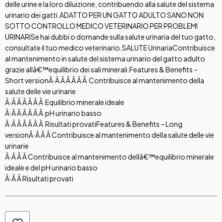
delle urine e la loro diluizione, contribuendo alla salute del sistema
urinario dei gatti.
ADATTO PER UN GATTO ADULTO SANO NON
SOTTO CONTROLLO MEDICO VETERINARIO PER PROBLEMI
URINARI
Se hai dubbi o domande sulla salute urinaria del tuo gatto,
consultate il tuo medico veterinario.
SALUTE Urinaria
Contribuisce
al mantenimento in salute del sistema urinario del gatto adulto
grazie allâ€™equilibrio dei sali minerali.
Features & Benefits –
Short version
Â·Â Â Â Â Â Â Contribuisce al mantenimento della
salute delle vie urinarie
Â·Â Â Â Â Â Â Equilibrio minerale ideale
Â·Â Â Â Â Â Â pH urinario basso
Â·Â Â Â Â Â Â Risultati provati
Features & Benefits – Long
version
Â·Â Â Â Contribuisce al mantenimento della salute delle vie
urinarie
Â·Â Â Â Contribuisce al mantenimento dellâ€™equilibrio minerale
ideale e del pH urinario basso
Â·Â Â Risultati provati