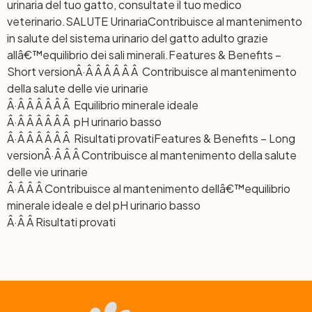
urinaria del tuo gatto, consultate il tuo medico
veterinario.
SALUTE Urinaria
Contribuisce al mantenimento
in salute del sistema urinario del gatto adulto grazie
allâ€™equilibrio dei sali minerali.
Features & Benefits –
Short version
Â·Â Â Â Â Â Â Contribuisce al mantenimento
della salute delle vie urinarie
Â·Â Â Â Â Â Â Equilibrio minerale ideale
Â·Â Â Â Â Â Â pH urinario basso
Â·Â Â Â Â Â Â Risultati provati
Features & Benefits – Long
version
Â·Â Â Â Contribuisce al mantenimento della salute
delle vie urinarie
Â·Â Â Â Contribuisce al mantenimento dellâ€™equilibrio
minerale ideale e del pH urinario basso
Â·Â Â Risultati provati