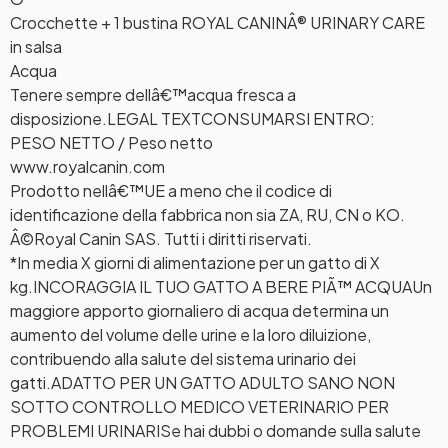
Crocchette + 1 bustina ROYAL CANINÂ® URINARY CARE
in salsa
Acqua
Tenere sempre dellâ€™acqua fresca a
disposizione.
LEGAL TEXT
CONSUMARSI ENTRO:
PESO NETTO / Peso netto
www.royalcanin.com
Prodotto nellâ€™UE a meno che il codice di
identificazione della fabbrica non sia ZA, RU, CN o KO.
Â©Royal Canin SAS. Tutti i diritti riservati.
*In media X giorni di alimentazione per un gatto di X
kg.
INCORAGGIA IL TUO GATTO A BERE PIÃ™ ACQUA
Un
maggiore apporto giornaliero di acqua determina un
aumento del volume delle urine e la loro diluizione,
contribuendo alla salute del sistema urinario dei
gatti.
ADATTO PER UN GATTO ADULTO SANO NON
SOTTO CONTROLLO MEDICO VETERINARIO PER
PROBLEMI URINARI
Se hai dubbi o domande sulla salute