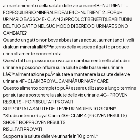
al mantenimento della salute delle vie urinarie
4B- NUTRIENT 1-
FOP
EQUILIBRIO MINERALE IDEALE
4C- NUTRIENT 2-FOP
pH
URINARIO BASSO
4E- CLAIM 2 (PRODUCT BENEFIT)
LE ABITUDINI
DEL TUO GATTO NEL SUO MODO DI BERE O DI URINARE SONO
CAMBIATE?
Quando un gatto non beve abbastanza acqua, aumentano i livelli
di alcuni minerali allâ€™interno della vescica e il gatto produce
urina altamente concentrata.
Questi fattori possono provocare cambiamenti nelle abitudini
urinarie e possono influire sulla salute delle basse vie urinarie.
Lâ€™alimentazione puÃ² aiutare a mantenere la salute delle vie
urinarie.
4F- CLAIM 3
ROYAL CANINÂ® URINARY CARE
Questo alimento completo puÃ² essere utilizzato a lungo termine
per aiutare a sostenere la salute delle vie urinarie.
4G- PROVEN
RESULTS – FOP
RISULTATI PROVATI
SUPPORTA LA SALUTE DELLE VIE URINARIE IN 10 GIORNI*
*Studio interno Royal Canin.
4G- CLAIM 4 (PROVEN RESULTS)
SHORT BOP
PROVEN RESULTS
RISULTATI PROVATI
Supporta la salute delle vie urinarie in 10 giorni.*