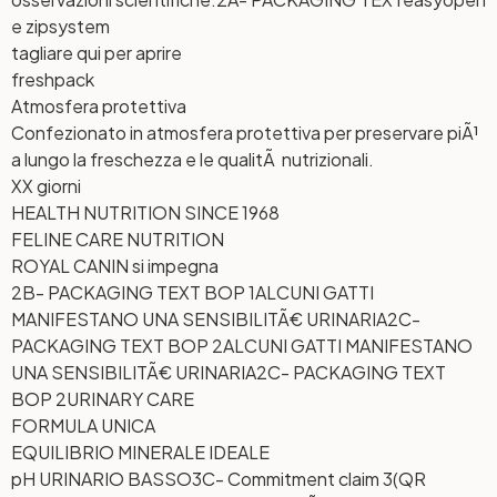
e zipsystem
tagliare qui per aprire
freshpack
Atmosfera protettiva
Confezionato in atmosfera protettiva per preservare piÃ¹
a lungo la freschezza e le qualitÃ nutrizionali.
XX giorni
HEALTH NUTRITION SINCE 1968
FELINE CARE NUTRITION
ROYAL CANIN si impegna
2B- PACKAGING TEXT BOP 1
ALCUNI GATTI
MANIFESTANO UNA SENSIBILITÃ€ URINARIA
2C-
PACKAGING TEXT BOP 2
ALCUNI GATTI MANIFESTANO
UNA SENSIBILITÃ€ URINARIA
2C- PACKAGING TEXT
BOP 2
URINARY CARE
FORMULA UNICA
EQUILIBRIO MINERALE IDEALE
pH URINARIO BASSO
3C- Commitment claim 3
(QR