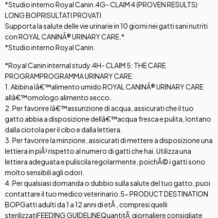
*Studio interno Royal Canin.
4G- CLAIM 4 (PROVEN RESULTS)
LONG BOP
RISULTATI PROVATI
Supporta la salute delle vie urinarie in 10 giorni nei gatti sani nutriti
con ROYAL CANINÂ® URINARY CARE.*
*Studio interno Royal Canin.
*Royal Canin internal study.
4H- CLAIM 5: THE CARE
PROGRAM
PROGRAMMA URINARY CARE:
1. Abbina lâ€™alimento umido ROYAL CANINÂ® URINARY CARE
allâ€™omologo alimento secco.
2. Per favorire lâ€™assunzione di acqua, assicurati che il tuo
gatto abbia a disposizione dellâ€™acqua fresca e pulita, lontano
dalla ciotola per il cibo e dalla lettiera.
3. Per favorire la minzione, assicurati di mettere a disposizione una
lettiera in piÃ¹ rispetto al numero di gatti che hai. Utilizza una
lettiera adeguata e puliscila regolarmente, poichÃ© i gatti sono
molto sensibili agli odori.
4. Per qualsiasi domanda o dubbio sulla salute del tuo gatto, puoi
contattare il tuo medico veterinario.
5- PRODUCT DESTINATION
BOP
Gatti adulti da 1 a 12 anni di etÃ , compresi quelli
sterilizzati
FEEDING GUIDELINE
QuantitÃ giornaliere consigliate