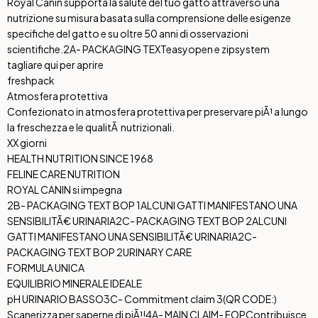
Royal Canin supporta la salute del tuo gatto attraverso una
nutrizione su misura basata sulla comprensione delle esigenze
specifiche del gatto e su oltre 50 anni di osservazioni
scientifiche.
2A- PACKAGING TEXT
easyopen e zipsystem
tagliare qui per aprire
freshpack
Atmosfera protettiva
Confezionato in atmosfera protettiva per preservare piÃ¹ a lungo
la freschezza e le qualitÃ nutrizionali.
XX giorni
HEALTH NUTRITION SINCE 1968
FELINE CARE NUTRITION
ROYAL CANIN si impegna
2B- PACKAGING TEXT BOP 1
ALCUNI GATTI MANIFESTANO UNA
SENSIBILITÃ€ URINARIA
2C- PACKAGING TEXT BOP 2
ALCUNI
GATTI MANIFESTANO UNA SENSIBILITÃ€ URINARIA
2C-
PACKAGING TEXT BOP 2
URINARY CARE
FORMULA UNICA
EQUILIBRIO MINERALE IDEALE
pH URINARIO BASSO
3C- Commitment claim 3
(QR CODE:)
Scanerizza per saperne di piÃ¹!
4A- MAIN CLAIM- FOP
Contribuisce