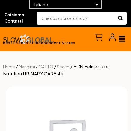
Italiano
Chi siamo
Contatti
Best Friends of Independent Stores
/
/
/
/ FCN Feline Care
Home
Mangimi
GATTO
Secco
Nutrition URINARY CARE 4K