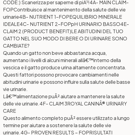
CODE:) Scanerizza per saperne di piÃ¹!
4A- MAIN CLAIM-
FOP
Contribuisce al mantenimento della salute delle vie
urinarie
4B- NUTRIENT 1-FOP
EQUILIBRIO MINERALE
IDEALE
4C- NUTRIENT 2-FOP
pH URINARIO BASSO
4E-
CLAIM 2 (PRODUCT BENEFIT)
LE ABITUDINI DEL TUO
GATTO NEL SUO MODO DI BERE O DI URINARE SONO
CAMBIATE?
Quando un gatto non beve abbastanza acqua,
aumentano i livelli di alcuni minerali allâ€™interno della
vescica e il gatto produce urina altamente concentrata.
Questi fattori possono provocare cambiamenti nelle
abitudini urinarie e possono influire sulla salute delle basse
vie urinarie.
Lâ€™alimentazione puÃ² aiutare a mantenere la salute
delle vie urinarie.
4F- CLAIM 3
ROYAL CANINÂ® URINARY
CARE
Questo alimento completo puÃ² essere utilizzato a lungo
termine per aiutare a sostenere la salute delle vie
urinarie.
4G- PROVEN RESULTS – FOP
RISULTATI