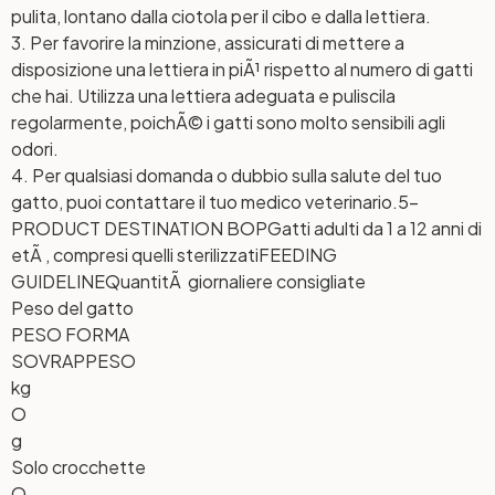
pulita, lontano dalla ciotola per il cibo e dalla lettiera.
3. Per favorire la minzione, assicurati di mettere a
disposizione una lettiera in piÃ¹ rispetto al numero di gatti
che hai. Utilizza una lettiera adeguata e puliscila
regolarmente, poichÃ© i gatti sono molto sensibili agli
odori.
4. Per qualsiasi domanda o dubbio sulla salute del tuo
gatto, puoi contattare il tuo medico veterinario.
5-
PRODUCT DESTINATION BOP
Gatti adulti da 1 a 12 anni di
etÃ , compresi quelli sterilizzati
FEEDING
GUIDELINE
QuantitÃ giornaliere consigliate
Peso del gatto
PESO FORMA
SOVRAPPESO
kg
O
g
Solo crocchette
O