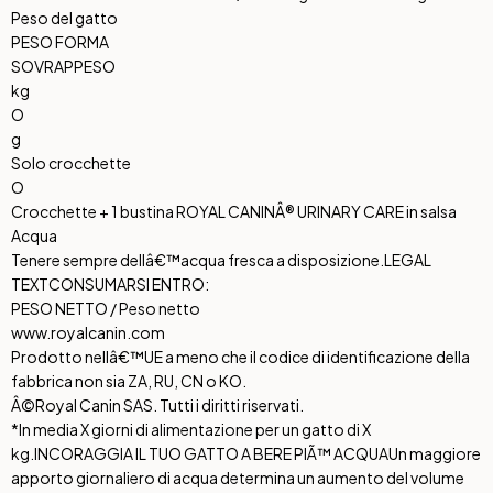
Peso del gatto
PESO FORMA
SOVRAPPESO
kg
O
g
Solo crocchette
O
Crocchette + 1 bustina ROYAL CANINÂ® URINARY CARE in salsa
Acqua
Tenere sempre dellâ€™acqua fresca a disposizione.
LEGAL
TEXT
CONSUMARSI ENTRO:
PESO NETTO / Peso netto
www.royalcanin.com
Prodotto nellâ€™UE a meno che il codice di identificazione della
fabbrica non sia ZA, RU, CN o KO.
Â©Royal Canin SAS. Tutti i diritti riservati.
*In media X giorni di alimentazione per un gatto di X
kg.
INCORAGGIA IL TUO GATTO A BERE PIÃ™ ACQUA
Un maggiore
apporto giornaliero di acqua determina un aumento del volume